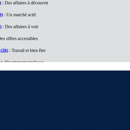
)
: Des affaires à découvrir
9)
: Un marché actif
)
: Des affaires à voir
es offres accessibles
(26)
: Travail et bien être
n département tendance
e (74)
: Un marché à découvrir
es affaires à visiter
Nous contacter
D