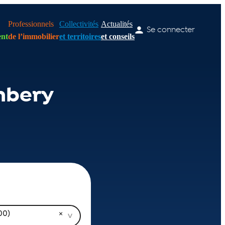
Professionnels
Collectivités
Actualités
Se connecter
nt
de l’immobilier
et territoires
et conseils
mbery
00)