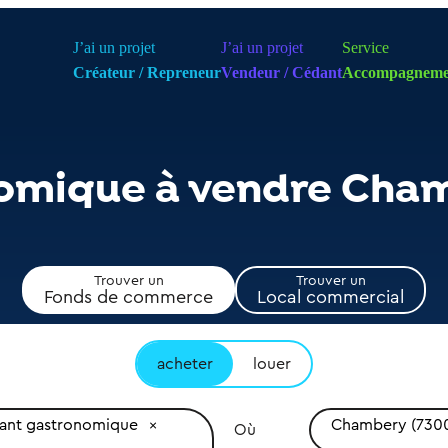
J’ai un projet
J’ai un projet
Service
Créateur / Repreneur
Vendeur / Cédant
Accompagneme
nomique à vendre Cha
Trouver un
Trouver un
Fonds de commerce
Local commercial
acheter
louer
rant gastronomique
Chambery (730
Où