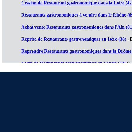
Cession de Restaurant gastronomique dans la Loire (42
Restaurants gastronomiques à vendre dans le Rhône (6
Achat vente Restaurants gastronomiques dans l'Ain (01
Reprise de Restaurants gastronomiques en Isère (38)
: D
Reprendre Restaurants gastronomiques dans la Drôme 
Vente de Restaurants gastronomiques en Savoie (73)
: U
Cession de Restaurants gastronomiques en Haute Savoi
Restaurant gastronomique à vendre en Ardèche (07)
: D
À propos