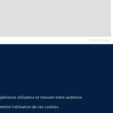
Tout refuser
erniers articles
périence utilisateur et mesurer notre audience.
éseau 3C : un partenaire national dédié aux transactions
ettre l’utilisation de ces cookies.
’entreprises et de commerces