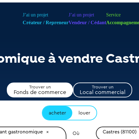
J’ai un projet
J’ai un projet
Service
Créateur / Repreneur
Vendeur / Cédant
Accompagneme
omique à vendre Cast
Trouver un
Trouver un
Fonds de commerce
Local commercial
acheter
louer
rant gastronomique
Castres (81100)
Où