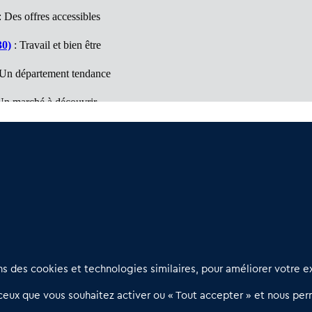
: Des offres accessibles
30)
: Travail et bien être
Un département tendance
Un marché à découvrir
vail et bien être
ntales (66)
: Département d'opportunités
Nous contacter
D
 des cookies et technologies similaires, pour améliorer votre ex
02 54 56 03 17
R
eux que vous souhaitez activer ou « Tout accepter » et nous perm
Contactez-nous
l
d
Villes et Territoires