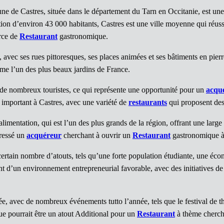
 de Castres, située dans le département du Tarn en Occitanie, est une vi
ation d’environ 43 000 habitants, Castres est une ville moyenne qui réussi
erce de
Restaurant
gastronomique.
avec ses rues pittoresques, ses places animées et ses bâtiments en pierre
me l’un des plus beaux jardins de France.
e de nombreux touristes, ce qui représente une opportunité pour un
acqu
e important à Castres, avec une variété de
restaurants
qui proposent des 
entation, qui est l’un des plus grands de la région, offrant une large sé
éressé un
acquéreur
cherchant à ouvrir un
Restaurant
gastronomique à
certain nombre d’atouts, tels qu’une forte population étudiante, une é
 d’un environnement entrepreneurial favorable, avec des initiatives de s
e, avec de nombreux événements tutto l’année, tels que le festival de th
e pourrait être un atout Additional pour un
Restaurant
à thème chercha