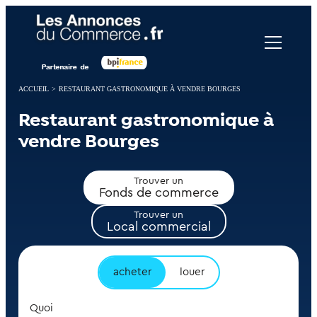
Panneau de gestion des cookies
ACCUEIL
>
RESTAURANT GASTRONOMIQUE À VENDRE BOURGES
Restaurant gastronomique à
vendre Bourges
Trouver un
Fonds de commerce
Trouver un
Local commercial
acheter
louer
Quoi