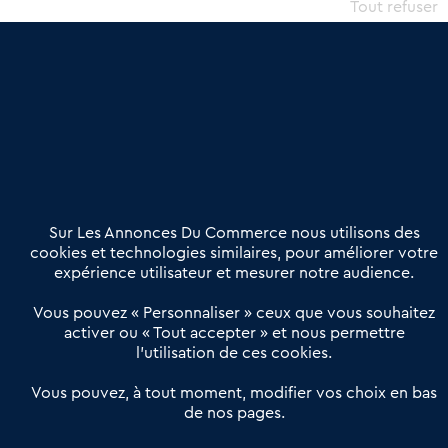
commercial et les collectivités territoriales, simple et intégrant
Tout refuser
une dimension humaine
Publier une annonce
Etre accompagné
Nous contacter
02 54 56 03 17
Contactez-nous
Villes et Territoires
Notre solution
Offres Pro
Sur Les Annonces Du Commerce nous utilisons des
Actualités
Qui sommes nous ?
cookies et technologies similaires, pour améliorer votre
expérience utilisateur et mesurer notre audience.
Derniers articles
Vous pouvez « Personnaliser » ceux que vous souhaitez
activer ou « Tout accepter » et nous permettre
Réseau 3C : un partenaire national dédié aux transactions
l’utilisation de ces cookies.
d’entreprises et de commerces
Petitscommerces : Un partenariat au service du commerce de
Vous pouvez, à tout moment, modifier vos choix en bas
de nos pages.
proximité et des territoires
1er Baromètre de la transmission de fonds de commerce