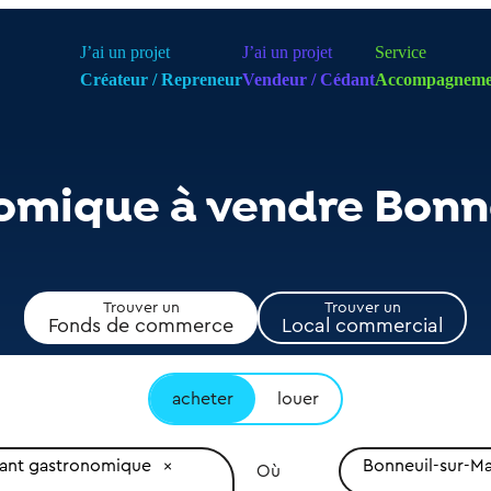
J’ai un projet
J’ai un projet
Service
Créateur / Repreneur
Vendeur / Cédant
Accompagneme
omique à vendre Bonn
Trouver un
Trouver un
Fonds de commerce
Local commercial
acheter
louer
rant gastronomique
Bonneuil-sur-M
Où