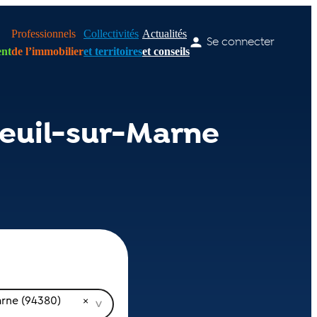
Professionnels
Collectivités
Actualités
Se connecter
nt
de l’immobilier
et territoires
et conseils
euil-sur-Marne
arne (94380)