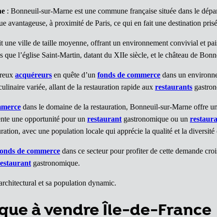
ne
: Bonneuil-sur-Marne est une commune française située dans le dépar
avantageuse, à proximité de Paris, ce qui en fait une destination prisée
une ville de taille moyenne, offrant un environnement convivial et pai
 que l’église Saint-Martin, datant du XIIe siècle, et le château de Bonne
breux
acquéreurs
en quête d’un
fonds de commerce
dans un environne
ulinaire variée, allant de la restauration rapide aux
restaurants
gastron
mmerce
dans le domaine de la restauration, Bonneuil-sur-Marne offre un p
ésente une opportunité pour un
restaurant
gastronomique ou un
restaur
tion, avec une population locale qui apprécie la qualité et la diversité 
fonds de commerce
dans ce secteur pour profiter de cette demande c
restaurant
gastronomique.
architectural et sa population dynamic.
que à vendre Île-de-France