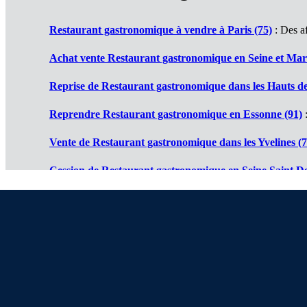
Restaurant gastronomique à vendre à Paris (75)
: Des af
Achat vente Restaurant gastronomique en Seine et Mar
Reprise de Restaurant gastronomique dans les Hauts de
Reprendre Restaurant gastronomique en Essonne (91)
:
Vente de Restaurant gastronomique dans les Yvelines (7
Cession de Restaurant gastronomique en Seine Saint De
Restaurants gastronomiques à vendre en Val de Marne 
Achat vente Restaurants gastronomiques en Val d'Oise 