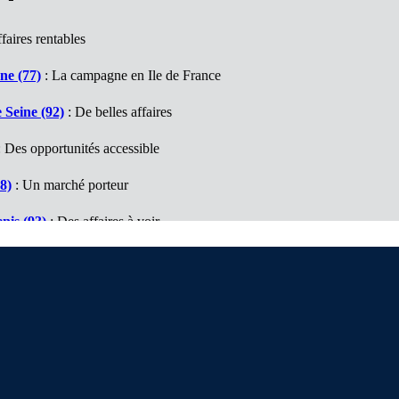
faires rentables
ne (77)
: La campagne en Ile de France
 Seine (92)
: De belles affaires
 Des opportunités accessible
8)
: Un marché porteur
nis (93)
: Des affaires à voir
(94)
: De belles surprises
(95)
: Des bonnes surprises