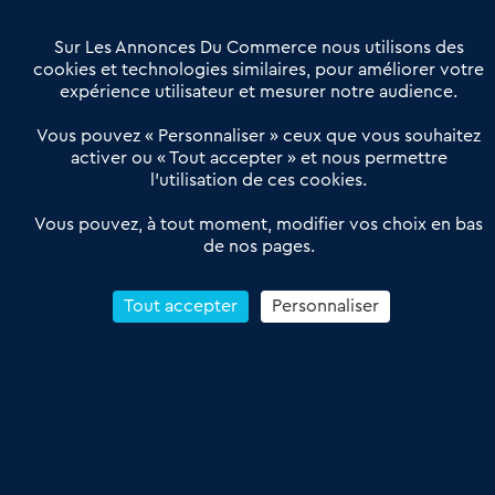
Villes et Territoires
Notre solution
Offres Pro
Sur Les Annonces Du Commerce nous utilisons des
Actualités
Qui sommes nous ?
cookies et technologies similaires, pour améliorer votre
expérience utilisateur et mesurer notre audience.
Derniers articles
Vous pouvez « Personnaliser » ceux que vous souhaitez
activer ou « Tout accepter » et nous permettre
Réseau 3C : un partenaire national dédié aux transactions
l’utilisation de ces cookies.
d’entreprises et de commerces
Petitscommerces : Un partenariat au service du commerce de
Vous pouvez, à tout moment, modifier vos choix en bas
de nos pages.
proximité et des territoires
1er Baromètre de la transmission de fonds de commerce
Reprendre un Restaurant Rapide
Tout accepter
Personnaliser
Céder son Fonds de Commerce : Comment réussir sa vente
4.6
13 avis Google
Conditions Générales de Vente & d’Utilisation
Les Annonces du Commerce 2011-2026 – Tous droits réservés – réalisé