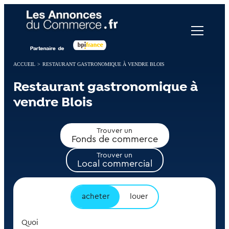
Panneau de gestion des cookies
ACCUEIL
>
RESTAURANT GASTRONOMIQUE À VENDRE BLOIS
Restaurant gastronomique à
vendre Blois
Trouver un
Fonds de commerce
Trouver un
Local commercial
acheter
louer
Quoi