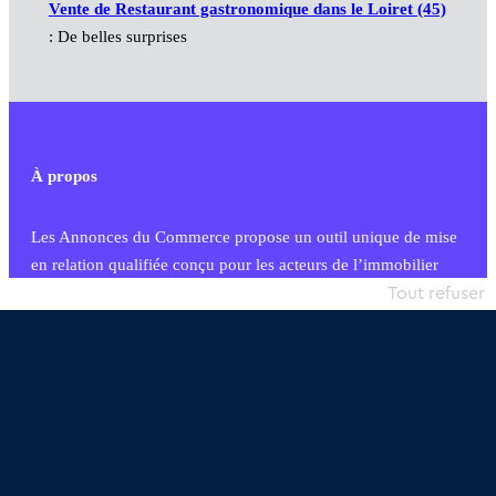
Vente de Restaurant gastronomique dans le Loiret (45)
: De belles surprises
À propos
Les Annonces du Commerce propose un outil unique de mise
en relation qualifiée conçu pour les acteurs de l’immobilier
commercial et les collectivités territoriales, simple et intégrant
Tout refuser
une dimension humaine
Publier une annonce
Etre accompagné
Nous contacter
02 54 56 03 17
Contactez-nous