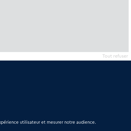
Tout refuser
erniers articles
périence utilisateur et mesurer notre audience.
éseau 3C : un partenaire national dédié aux transactions