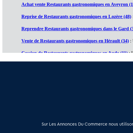
Achat vente Restaurants gastronomiques en Aveyron (1
Reprise de Restaurants gastronomiques en Lozère (48)
Reprendre Restaurants gastronomiques dans le Gard (
Vente de Restaurants gastronomiques en Hérault (34)
: 
Cession de Restaurants gastronomiques en Aude (11)
: 
Restaurant gastronomique à vendre en Ariège (09)
: Tra
Achat vente Restaurant gastronomique en Pyrénées Orie
À propos
Sur Les Annonces Du Commerce nous utilisons
Les Annonces du Commerce propose un outil unique de mise en