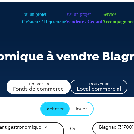
J’ai un projet
J’ai un projet
Service
Créateur / Repreneur
Vendeur / Cédant
Accompagneme
omique à vendre Blag
Trouver un
Trouver un
Fonds de commerce
Local commercial
acheter
louer
rant gastronomique
Blagnac (31700)
Où