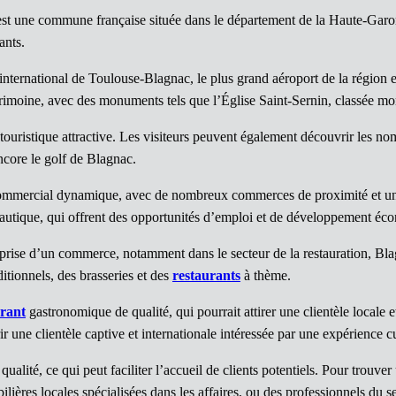
st une commune française située dans le département de la Haute-Garonn
ants.
 international de Toulouse-Blagnac, le plus grand aéroport de la région 
rimoine, avec des monuments tels que l’Église Saint-Sernin, classée mo
n touristique attractive. Les visiteurs peuvent également découvrir les no
core le golf de Blagnac.
ommercial dynamique, avec de nombreux commerces de proximité et une
nautique, qui offrent des opportunités d’emploi et de développement éc
reprise d’un commerce, notamment dans le secteur de la restauration, B
ditionnels, des brasseries et des
restaurants
à thème.
urant
gastronomique de qualité, qui pourrait attirer une clientèle locale et
ne clientèle captive et internationale intéressée par une expérience cu
ualité, ce qui peut faciliter l’accueil de clients potentiels. Pour trouve
ères locales spécialisées dans les affaires, ou des professionnels du sec