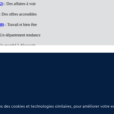
2)
: Des affaires à voir
: Des offres accessibles
30)
: Travail et bien être
Un département tendance
Un marché à découvrir
vail et bien être
ntales (66)
: Département d'opportunités
Nous contacter
D
 des cookies et technologies similaires, pour améliorer votre ex
02 54 56 03 17
R