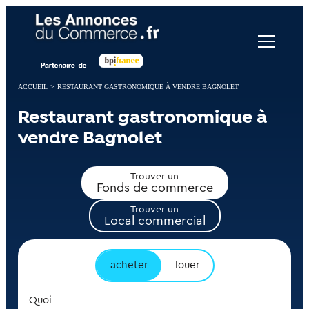
Panneau de gestion des cookies
ACCUEIL
>
RESTAURANT GASTRONOMIQUE À VENDRE BAGNOLET
Restaurant gastronomique à
vendre Bagnolet
Trouver un
Fonds de commerce
Trouver un
Local commercial
acheter
louer
Quoi