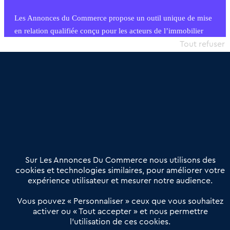
Les Annonces du Commerce propose un outil unique de mise
en relation qualifiée conçu pour les acteurs de l’immobilier
commercial et les collectivités territoriales, simple et intégrant
Tout refuser
une dimension humaine
Publier une annonce
Etre accompagné
Nous contacter
02 54 56 03 17
Contactez-nous
Villes et Territoires
Notre solution
Offres Pro
Sur Les Annonces Du Commerce nous utilisons des
Actualités
Qui sommes nous ?
cookies et technologies similaires, pour améliorer votre
expérience utilisateur et mesurer notre audience.
Derniers articles
Vous pouvez « Personnaliser » ceux que vous souhaitez
activer ou « Tout accepter » et nous permettre
Réseau 3C : un partenaire national dédié aux transactions
l’utilisation de ces cookies.
d’entreprises et de commerces