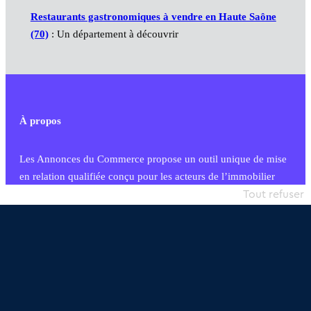
Restaurants gastronomiques à vendre en Haute Saône
(70)
: Un département à découvrir
À propos
Les Annonces du Commerce propose un outil unique de mise
en relation qualifiée conçu pour les acteurs de l’immobilier
commercial et les collectivités territoriales, simple et intégrant
Tout refuser
une dimension humaine
Publier une annonce
Etre accompagné
Nous contacter
02 54 56 03 17