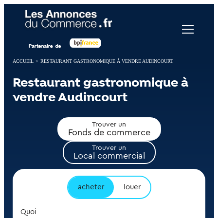
Panneau de gestion des cookies
ACCUEIL
>
RESTAURANT GASTRONOMIQUE À VENDRE AUDINCOURT
Restaurant gastronomique à
vendre Audincourt
Trouver un
Fonds de commerce
Trouver un
Local commercial
acheter
louer
Quoi