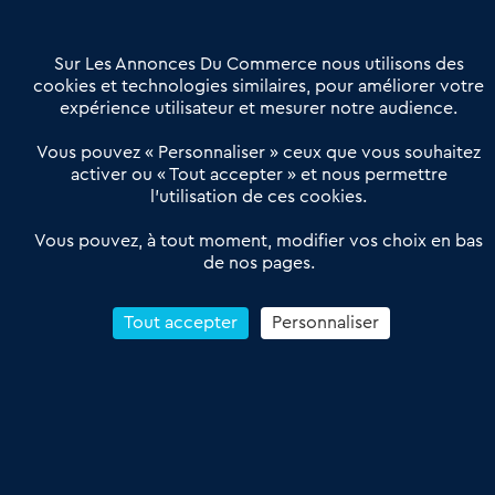
Contactez-nous
Villes et Territoires
Notre solution
Offres Pro
Sur Les Annonces Du Commerce nous utilisons des
Actualités
Qui sommes nous ?
cookies et technologies similaires, pour améliorer votre
expérience utilisateur et mesurer notre audience.
Derniers articles
Vous pouvez « Personnaliser » ceux que vous souhaitez
activer ou « Tout accepter » et nous permettre
Réseau 3C : un partenaire national dédié aux transactions
l’utilisation de ces cookies.
d’entreprises et de commerces
Petitscommerces : Un partenariat au service du commerce de
Vous pouvez, à tout moment, modifier vos choix en bas
de nos pages.
proximité et des territoires
1er Baromètre de la transmission de fonds de commerce
Reprendre un Restaurant Rapide
Tout accepter
Personnaliser
Céder son Fonds de Commerce : Comment réussir sa vente
4.6
13 avis Google
Conditions Générales de Vente & d’Utilisation