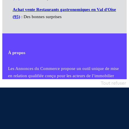
Achat vente Restaurants gastronomiques en Val d'Oise
(95)
: Des bonnes surprises
À propos
Les Annonces du Commerce propose un outil unique de mise
en relation qualifiée conçu pour les acteurs de l’immobilier
commercial et les collectivités territoriales, simple et intégrant
Tout refuser
une dimension humaine
Publier une annonce
Etre accompagné
Nous contacter
02 54 56 03 17