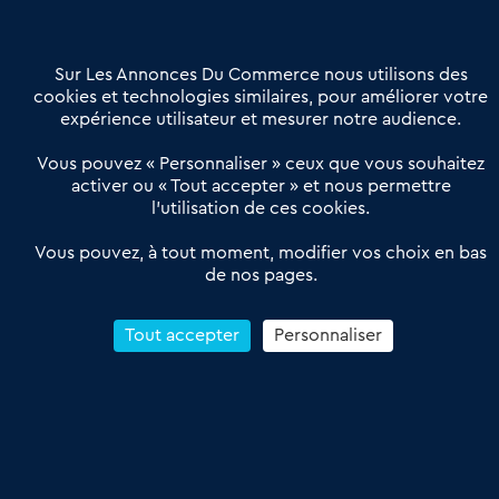
Contactez-nous
Villes et Territoires
Notre solution
Offres Pro
Sur Les Annonces Du Commerce nous utilisons des
Actualités
Qui sommes nous ?
cookies et technologies similaires, pour améliorer votre
expérience utilisateur et mesurer notre audience.
Derniers articles
Vous pouvez « Personnaliser » ceux que vous souhaitez
activer ou « Tout accepter » et nous permettre
Réseau 3C : un partenaire national dédié aux transactions
l’utilisation de ces cookies.
d’entreprises et de commerces
Petitscommerces : Un partenariat au service du commerce de
Vous pouvez, à tout moment, modifier vos choix en bas
de nos pages.
proximité et des territoires
1er Baromètre de la transmission de fonds de commerce
Reprendre un Restaurant Rapide
Tout accepter
Personnaliser
Céder son Fonds de Commerce : Comment réussir sa vente
4.6
13 avis Google
Conditions Générales de Vente & d’Utilisation