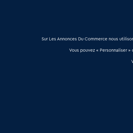
À propos
Sur Les Annonces Du Commerce nous utilisons
Les Annonces du Commerce propose un outil unique de mise en
Vous pouvez « Personnaliser » c
relation qualifiée conçu pour les acteurs de l’immobilier commercia
et les collectivités territoriales, simple et intégrant une dimension
humaine
Publier une annonce
Etre accompagné