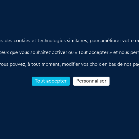
Nous contacter
D
 des cookies et technologies similaires, pour améliorer votre ex
02 54 56 03 17
R
eux que vous souhaitez activer ou « Tout accepter » et nous perm
Contactez-nous
l
d
Villes et Territoires
Notre solution
P
Vous pouvez, à tout moment, modifier vos choix en bas de nos pa
Offres Pro
Actualités
p
Qui sommes nous ?
1
Tout accepter
Personnaliser
R
C
Conditions Générales de Vente & d’Utilisation