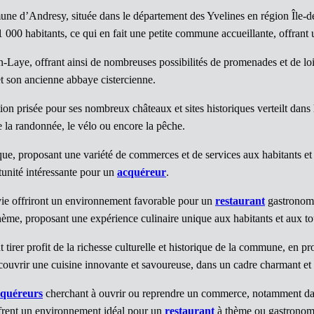
e d’Andresy, située dans le département des Yvelines en région Île-de-F
 000 habitants, ce qui en fait une petite commune accueillante, offrant u
n-Laye, offrant ainsi de nombreuses possibilités de promenades et de lo
t son ancienne abbaye cistercienne.
tion prisée pour ses nombreux châteaux et sites historiques verteilt dans
ue la randonnée, le vélo ou encore la pêche.
 proposant une variété de commerces et de services aux habitants et a
unité intéressante pour un
acquéreur
.
 vie offriront un environnement favorable pour un
restaurant
gastronom
hème, proposant une expérience culinaire unique aux habitants et aux to
rer profit de la richesse culturelle et historique de la commune, en pro
 découvrir une cuisine innovante et savoureuse, dans un cadre charmant et
cquéreurs
cherchant à ouvrir ou reprendre un commerce, notamment dans
 offrent un environnement idéal pour un
restaurant
à thème ou gastronomiq