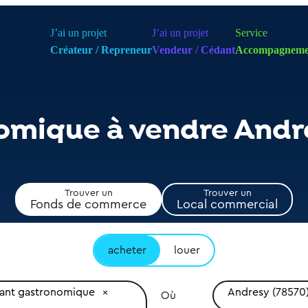
J’ai un projet
J’ai un projet
Service
Créateur / Repreneur
Vendeur / Cédant
Accompagneme
omique à vendre Andr
Trouver un
Trouver un
Fonds de commerce
Local commercial
acheter
louer
rant gastronomique
Andresy (78570
Où