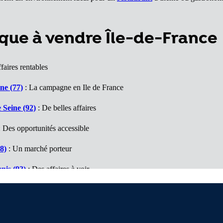
que à vendre Île-de-France
faires rentables
ne (77)
: La campagne en Ile de France
 Seine (92)
: De belles affaires
 Des opportunités accessible
8)
: Un marché porteur
nis (93)
: Des affaires à voir
(94)
: De belles surprises
(95)
: Des bonnes surprises