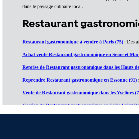
dans le paysage culinaire local.
Restaurant gastronomi
Restaurant gastronomique à vendre à Paris (75)
: Des af
Achat vente Restaurant gastronomique en Seine et Mar
Reprise de Restaurant gastronomique dans les Hauts de
Reprendre Restaurant gastronomique en Essonne (91)
:
Vente de Restaurant gastronomique dans les Yvelines (7
Cession de Restaurant gastronomique en Seine Saint De
Restaurants gastronomiques à vendre en Val de Marne 
Achat vente Restaurants gastronomiques en Val d'Oise 