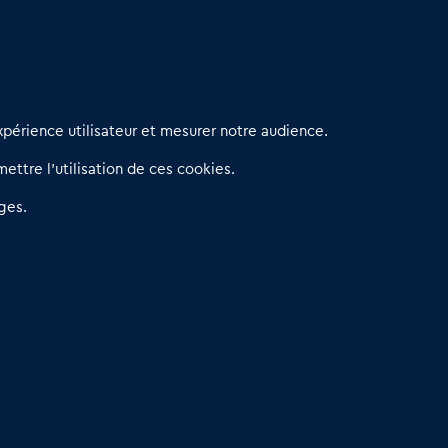
erniers articles
périence utilisateur et mesurer notre audience.
éseau 3C : un partenaire national dédié aux transactions
ettre l’utilisation de ces cookies.
’entreprises et de commerces
etitscommerces : Un partenariat au service du commerce de
ges.
roximité et des territoires
er Baromètre de la transmission de fonds de commerce
eprendre un Restaurant Rapide
éder son Fonds de Commerce : Comment réussir sa vente
4.6
13 avis Google