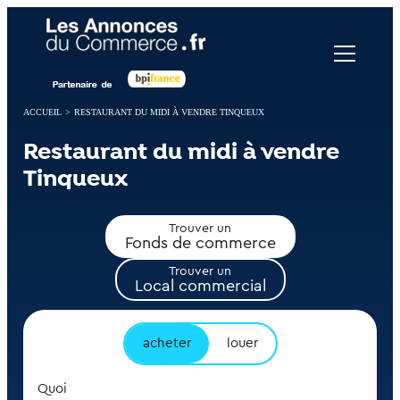
Panneau de gestion des cookies
ACCUEIL
>
RESTAURANT DU MIDI À VENDRE TINQUEUX
Restaurant du midi à vendre
Tinqueux
Trouver un
Fonds de commerce
Trouver un
Local commercial
acheter
louer
Quoi