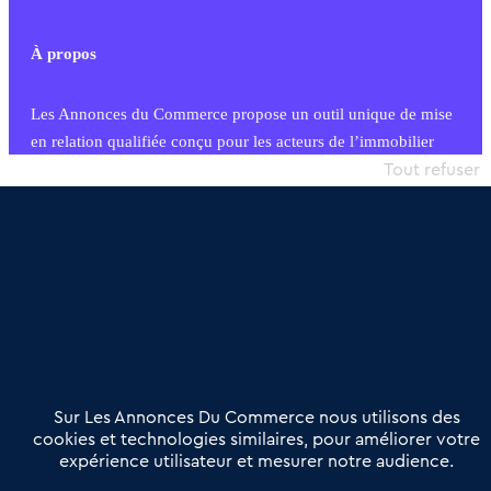
À propos
Les Annonces du Commerce propose un outil unique de mise
en relation qualifiée conçu pour les acteurs de l’immobilier
commercial et les collectivités territoriales, simple et intégrant
Tout refuser
une dimension humaine
Publier une annonce
Etre accompagné
Nous contacter
02 54 56 03 17
Contactez-nous
Villes et Territoires
Notre solution
Offres Pro
Sur Les Annonces Du Commerce nous utilisons des
Actualités
Qui sommes nous ?
cookies et technologies similaires, pour améliorer votre
expérience utilisateur et mesurer notre audience.
Derniers articles