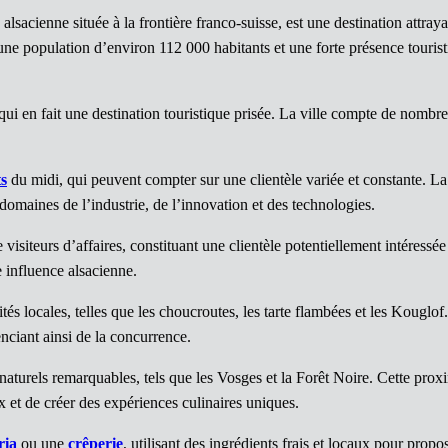
alsacienne située à la frontière franco-suisse, est une destination attray
une population d’environ 112 000 habitants et une forte présence touristi
 qui en fait une destination touristique prisée. La ville compte de nombr
s
du midi, qui peuvent compter sur une clientèle variée et constante. La
omaines de l’industrie, de l’innovation et des technologies.
visiteurs d’affaires, constituant une clientèle potentiellement intéressée
 influence alsacienne.
s locales, telles que les choucroutes, les tarte flambées et les Kouglof.
enciant ainsi de la concurrence.
 naturels remarquables, tels que les Vosges et la Forêt Noire. Cette pr
x et de créer des expériences culinaires uniques.
ria
ou une
crêperie
, utilisant des ingrédients frais et locaux pour prop