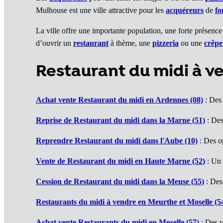
Mulhouse est une ville attractive pour les
acquéreurs
de
fo
La ville offre une importante population, une forte présenc
d’ouvrir un
restaurant
à thème, une
pizzeria
ou une
crêpe
Restaurant du midi à v
Achat vente Restaurant du midi en Ardennes (08)
: Des 
Reprise de Restaurant du midi dans la Marne (51)
: Des
Reprendre Restaurant du midi dans l'Aube (10)
: Des o
Vente de Restaurant du midi en Haute Marne (52)
: Un 
Cession de Restaurant du midi dans la Meuse (55)
: Des 
Restaurants du midi à vendre en Meurthe et Moselle (5
Achat vente Restaurants du midi en Moselle (57)
: Des v