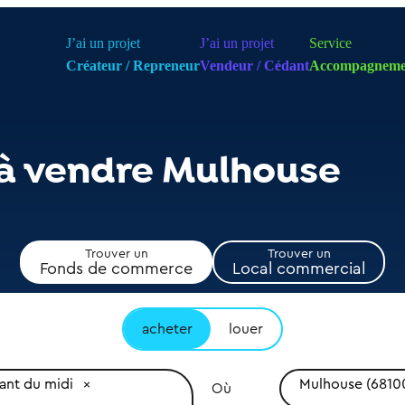
J’ai un projet
J’ai un projet
Service
Créateur / Repreneur
Vendeur / Cédant
Accompagneme
 à vendre Mulhouse
Trouver un
Trouver un
Fonds de commerce
Local commercial
acheter
louer
ant du midi
Mulhouse (6810
Où