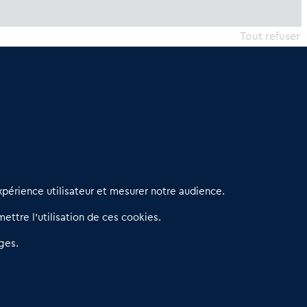
Tout refuser
erniers articles
périence utilisateur et mesurer notre audience.
éseau 3C : un partenaire national dédié aux transactions
ettre l’utilisation de ces cookies.
’entreprises et de commerces
etitscommerces : Un partenariat au service du commerce de
ges.
roximité et des territoires
er Baromètre de la transmission de fonds de commerce
eprendre un Restaurant Rapide