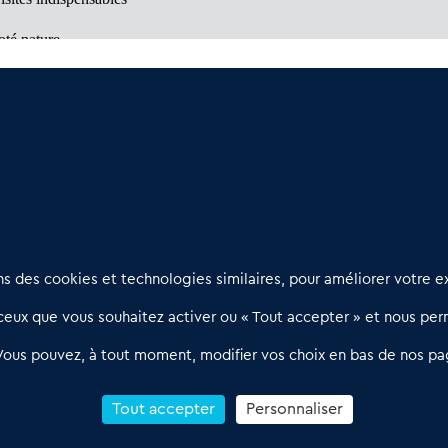
oté nature
: Des opportunités à découvrir
 bonnes surprises
Nous contacter
D
 des cookies et technologies similaires, pour améliorer votre ex
02 54 56 03 17
R
eux que vous souhaitez activer ou « Tout accepter » et nous perm
Contactez-nous
l
d
Villes et Territoires
Notre solution
P
Vous pouvez, à tout moment, modifier vos choix en bas de nos pa
Offres Pro
Actualités
p
Qui sommes nous ?
1
Tout accepter
Personnaliser
R