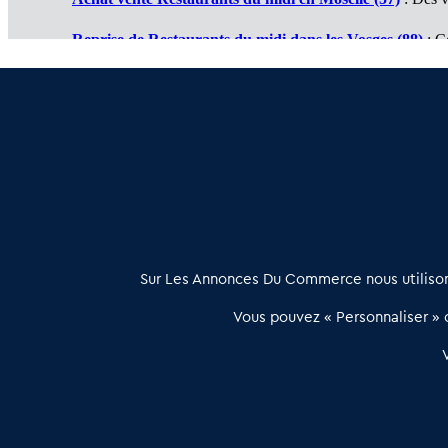
Reprise de Restaurants du midi dans les Vosges (88)
: C
Reprendre Restaurants du midi dans le Haut Rhin (68)
Vente de Restaurants du midi dans le Bas Rhin (67)
: De
À propos
Sur Les Annonces Du Commerce nous utilisons
Les Annonces du Commerce propose un outil unique de mise en
Vous pouvez « Personnaliser » c
relation qualifiée conçu pour les acteurs de l’immobilier commercia
et les collectivités territoriales, simple et intégrant une dimension
humaine
Publier une annonce
Etre accompagné