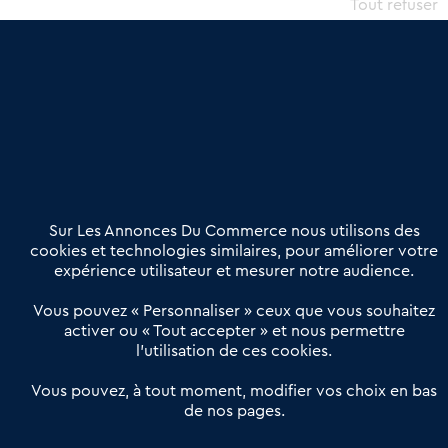
commercial et les collectivités territoriales, simple et intégrant
Tout refuser
une dimension humaine
Publier une annonce
Etre accompagné
Nous contacter
02 54 56 03 17
Contactez-nous
Villes et Territoires
Notre solution
Offres Pro
Sur Les Annonces Du Commerce nous utilisons des
Actualités
Qui sommes nous ?
cookies et technologies similaires, pour améliorer votre
expérience utilisateur et mesurer notre audience.
Derniers articles
Vous pouvez « Personnaliser » ceux que vous souhaitez
activer ou « Tout accepter » et nous permettre
Réseau 3C : un partenaire national dédié aux transactions
l’utilisation de ces cookies.
d’entreprises et de commerces
Petitscommerces : Un partenariat au service du commerce de
Vous pouvez, à tout moment, modifier vos choix en bas
de nos pages.
proximité et des territoires
1er Baromètre de la transmission de fonds de commerce