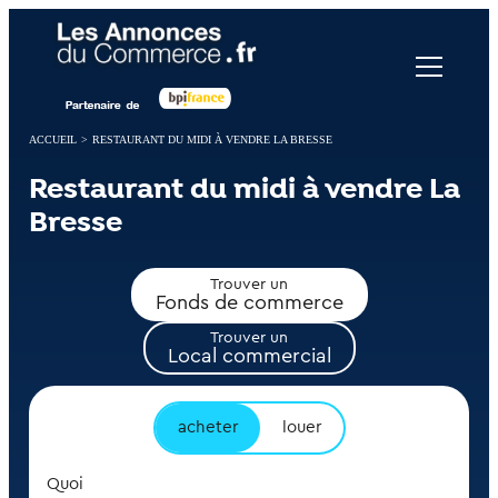
Panneau de gestion des cookies
ACCUEIL
>
RESTAURANT DU MIDI À VENDRE LA BRESSE
Restaurant du midi à vendre La
Bresse
Trouver un
Fonds de commerce
Trouver un
Local commercial
acheter
louer
Quoi