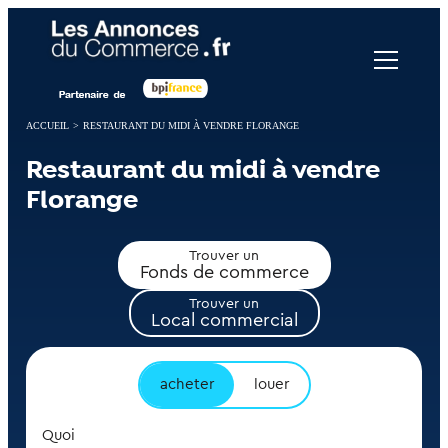
Panneau de gestion des cookies
ACCUEIL
>
RESTAURANT DU MIDI À VENDRE FLORANGE
Restaurant du midi à vendre
Florange
Trouver un
Fonds de commerce
Trouver un
Local commercial
acheter
louer
Quoi