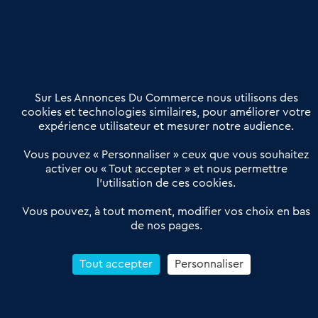
Nous contacter
02 54 56 03 17
Contactez-nous
Villes et Territoires
Notre solution
Offres Pro
Sur Les Annonces Du Commerce nous utilisons des
Actualités
Qui sommes nous ?
cookies et technologies similaires, pour améliorer votre
expérience utilisateur et mesurer notre audience.
Derniers articles
Vous pouvez « Personnaliser » ceux que vous souhaitez
activer ou « Tout accepter » et nous permettre
Réseau 3C : un partenaire national dédié aux transactions
l’utilisation de ces cookies.
d’entreprises et de commerces
Petitscommerces : Un partenariat au service du commerce de
Vous pouvez, à tout moment, modifier vos choix en bas
de nos pages.
proximité et des territoires
1er Baromètre de la transmission de fonds de commerce
Reprendre un Restaurant Rapide
Tout accepter
Personnaliser
Céder son Fonds de Commerce : Comment réussir sa vente
4.6
13 avis Google