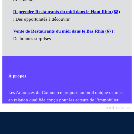
Reprendre Restaurants du midi dans le Haut Rhin (68)
: Des opportunités à découvrir
Vente de Restaurants du midi dans le Bas Rhin (67)
:
De bonnes surprises
À propos
Les Annonces du Commerce propose un outil unique de mise
en relation qualifiée conçu pour les acteurs de l’immobilier
commercial et les collectivités territoriales, simple et intégrant
Tout refuser
une dimension humaine
Publier une annonce
Etre accompagné