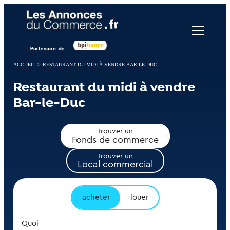
Panneau de gestion des cookies
ACCUEIL
>
RESTAURANT DU MIDI À VENDRE BAR-LE-DUC
Restaurant du midi à vendre
Bar-le-Duc
Trouver un
Fonds de commerce
Trouver un
Local commercial
acheter
louer
Quoi