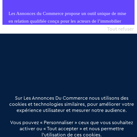
Les Annonces du Commerce propose un outil unique de mise
en relation qualifiée conçu pour les acteurs de l’immobilier
commercial et les collectivités territoriales, simple et intégrant
Tout refuser
une dimension humaine
Publier une annonce
Etre accompagné
Nous contacter
02 54 56 03 17
Contactez-nous
Villes et Territoires
Notre solution
Offres Pro
Sur Les Annonces Du Commerce nous utilisons des
Actualités
Qui sommes nous ?
cookies et technologies similaires, pour améliorer votre
expérience utilisateur et mesurer notre audience.
Derniers articles
Vous pouvez « Personnaliser » ceux que vous souhaitez
activer ou « Tout accepter » et nous permettre
Réseau 3C : un partenaire national dédié aux transactions
l’utilisation de ces cookies.