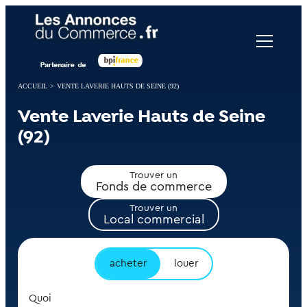
Panneau de gestion des cookies
ACCUEIL
>
VENTE LAVERIE HAUTS DE SEINE (92)
Vente Laverie Hauts de Seine
(92)
Trouver un
Fonds de commerce
Trouver un
Local commercial
acheter
louer
Quoi