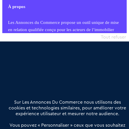
À propos
Les Annonces du Commerce propose un outil unique de mise
en relation qualifiée conçu pour les acteurs de l’immobilier
commercial et les collectivités territoriales, simple et intégrant
Tout refuser
une dimension humaine
Publier une annonce
Etre accompagné
Nous contacter
02 54 56 03 17
Contactez-nous
Villes et Territoires
Notre solution
Offres Pro
Sur Les Annonces Du Commerce nous utilisons des
Actualités
Qui sommes nous ?
cookies et technologies similaires, pour améliorer votre
expérience utilisateur et mesurer notre audience.
Derniers articles
Vous pouvez « Personnaliser » ceux que vous souhaitez