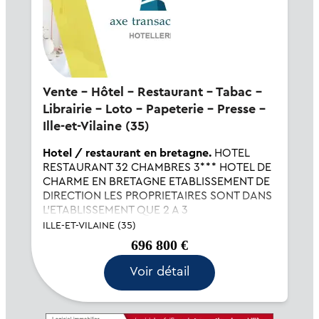
Vente - Hôtel - Restaurant - Tabac -
Librairie - Loto - Papeterie - Presse -
Ille-et-Vilaine (35)
Hotel / restaurant en bretagne.
HOTEL
RESTAURANT 32 CHAMBRES 3*** HOTEL DE
CHARME EN BRETAGNE ETABLISSEMENT DE
DIRECTION LES PROPRIETAIRES SONT DANS
L'ETABLISSEMENT QUE 2 A 3
JOURS//SEMAINE.. Cet établissement à une
ILLE-ET-VILAINE (35)
très jolie vue sur un lac avec un parc arboré .
696 800 €
L'établissement d...
Voir détail