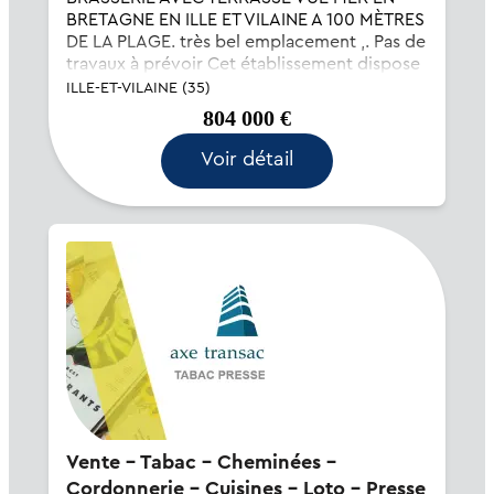
BRETAGNE EN ILLE ET VILAINE A 100 MÈTRES
DE LA PLAGE. très bel emplacement ,. Pas de
travaux à prévoir Cet établissement dispose
de 80 places intérieur et de 40 places en
ILLE-ET-VILAINE (35)
terrasse. Reste du potentiel à développer,...
804 000 €
Voir détail
Vente - Tabac - Cheminées -
Cordonnerie - Cuisines - Loto - Presse