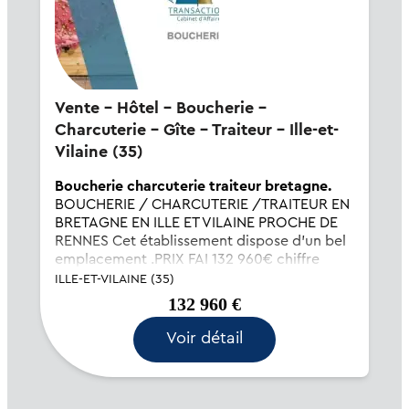
Vente - Hôtel - Boucherie -
Charcuterie - Gîte - Traiteur - Ille-et-
Vilaine (35)
Boucherie charcuterie traiteur bretagne.
BOUCHERIE / CHARCUTERIE /TRAITEUR EN
BRETAGNE EN ILLE ET VILAINE PROCHE DE
RENNES Cet établissement dispose d'un bel
emplacement .PRIX FAI 132 960€ chiffre
d'affaires proche de 300 000€ DEPART EN
ILLE-ET-VILAINE (35)
RETRAITE , TOUTE PROPOSITION SERA
132 960 €
ETUDIEE . BELLE OPP...
Voir détail