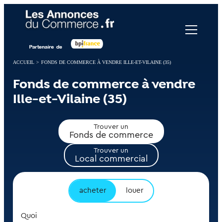
Panneau de gestion des cookies
ACCUEIL
>
FONDS DE COMMERCE À VENDRE ILLE-ET-VILAINE (35)
Fonds de commerce à vendre
Ille-et-Vilaine (35)
Trouver un
Fonds de commerce
Trouver un
Local commercial
acheter
louer
Quoi