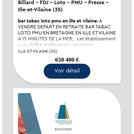
Billard - FDJ - Loto - PMU - Presse -
Ille-et-Vilaine (35)
bar tabac loto pmu en ille et vilaine.
A
VENDRE DEPART EN RETRAITE BAR TABAC
LOTO PMU EN BRETAGNE EN ILLE ET VILAINE
A 15 MINUTES DE LA MER; . cet établissement
a un chiffre d'affaires en constante
augmentation d'année en année. Produit très
ILLE-ET-VILAINE (35)
rentable. EBE comptable avoisinant les 160
650 400 €
00...
Voir détail