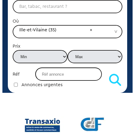
Où
Ille-et-Vilaine (35)
Prix
Réf
Annonces urgentes