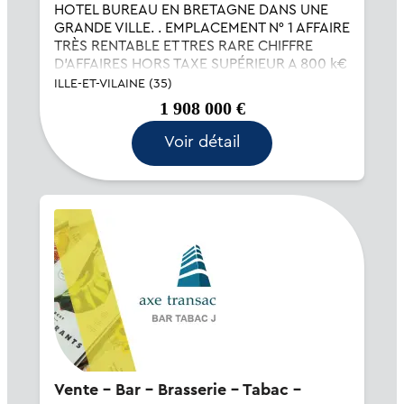
HOTEL BUREAU EN BRETAGNE DANS UNE
GRANDE VILLE. . EMPLACEMENT N° 1 AFFAIRE
TRÈS RENTABLE ET TRES RARE CHIFFRE
D'AFFAIRES HORS TAXE SUPÉRIEUR A 800 k€
AVEC 33 CHAMBRES..REMUNERATION
ILLE-ET-VILAINE (35)
ANNUELLE DU GERANT SUPERIEUR A 100
1 908 000 €
000€ NET Pour visiter cet établi...
Voir détail
Vente - Bar - Brasserie - Tabac -