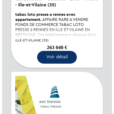
- Ille-et-Vilaine (35)
tabac loto presse a rennes avec
appartement.
AFFAIRE RARE A VENDRE
FONDS DE COMMERCE TABAC LOTO
PRESSE à RENNES EN ILLE ET VILAINE EN
BRETAGNE. Cet établissement dispose d'un
grand et bel appartement d'une surface
ILLE-ET-VILAINE (35)
d'environ 120 M² avec 4 chambres .Cette
263 040 €
civette spacieuse et lumineuse est id...
Voir détail