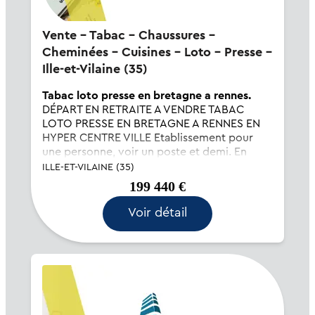
Vente - Tabac - Chaussures -
Cheminées - Cuisines - Loto - Presse -
Ille-et-Vilaine (35)
Tabac loto presse en bretagne a rennes.
DÉPART EN RETRAITE A VENDRE TABAC
LOTO PRESSE EN BRETAGNE A RENNES EN
HYPER CENTRE VILLE Etablissement pour
une personne, voir un poste et demi. En
centre ville de RENNES. Un apport de 70
ILLE-ET-VILAINE (35)
000€ est conseillé Pour visiter ce tabac loto
199 440 €
presse à vend...
Voir détail