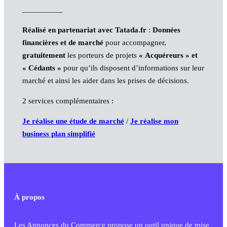
__________
Réalisé en partenariat avec Tatada.fr
:
Données
financières et de marché
pour accompagner,
gratuitement
les porteurs de projets
« Acquéreurs » et
« Cédants »
pour qu’ils disposent d’informations sur leur
marché et ainsi les aider dans les prises de décisions.
2 services complémentaires :
Je réalise une étude de marché
/
Je réalise mon
business plan simplifié
À propos
Les Annonces du Commerce propose un outil unique de mise