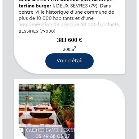
tartine burger l.
DEUX SEVRES (79). Dans
centre-ville historique d'une commune de
plus de 10 000 habitants et d'une
agglomération de presque 40 000 habitants,
à 1 heure de plusieurs sites touristiques
BESSINES (79000)
(Marais Poitevin, Puy Du Fou, Futuroscope).
383 600 €
Bel établissement avec...
2
200m
Voir détail