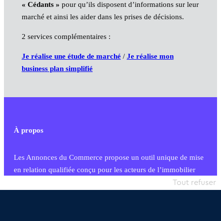
« Cédants »
pour qu’ils disposent d’informations sur leur
marché et ainsi les aider dans les prises de décisions.
2 services complémentaires :
Je réalise une étude de marché
/
Je réalise mon
business plan simplifié
À propos
Les Annonces du Commerce propose un outil unique de mise
en relation qualifiée conçu pour les acteurs de l’immobilier
commercial et les collectivités territoriales, simple et intégrant
Tout refuser
une dimension humaine
Publier une annonce
Etre accompagné