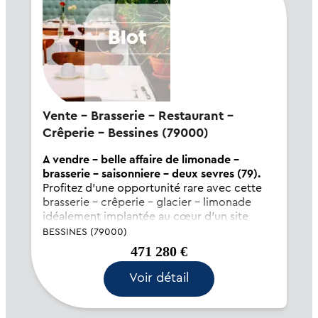
Vente - Brasserie - Restaurant -
Crêperie - Bessines (79000)
A vendre - belle affaire de limonade -
brasserie - saisonniere - deux sevres (79).
Profitez d'une opportunité rare avec cette
brasserie – crêperie – glacier – limonade
idéalement implantée au cœur d'un site
touristique incontournable des Deux-Sèvres
BESSINES (79000)
(79). Bénéficiant d'une visibilité remarquable
471 280 €
et d'un flux constant de visiteurs e...
Voir détail