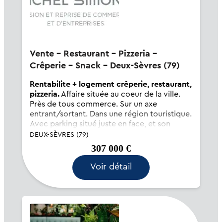
Vente - Restaurant - Pizzeria -
Crêperie - Snack - Deux-Sèvres (79)
Rentabilite + logement crêperie, restaurant,
pizzeria.
Affaire située au coeur de la ville.
Près de tous commerce. Sur un axe
entrant/sortant. Dans une région touristique.
Avec parking situé juste en face, et son
logement sur place. Etablissement de
DEUX-SÈVRES (79)
charme avec terrasse atypique. Bonne
307 000 €
rentabilité...
Voir détail