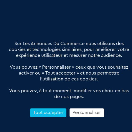
Nous contacter
02 54 56 03 17
Contactez-nous
Villes et Territoires
Notre solution
Offres Pro
Sur Les Annonces Du Commerce nous utilisons des
Actualités
Qui sommes nous ?
cookies et technologies similaires, pour améliorer votre
expérience utilisateur et mesurer notre audience.
Derniers articles
Vous pouvez « Personnaliser » ceux que vous souhaitez
activer ou « Tout accepter » et nous permettre
Réseau 3C : un partenaire national dédié aux transactions
l’utilisation de ces cookies.
d’entreprises et de commerces
Petitscommerces : Un partenariat au service du commerce de
Vous pouvez, à tout moment, modifier vos choix en bas
de nos pages.
proximité et des territoires
1er Baromètre de la transmission de fonds de commerce
Reprendre un Restaurant Rapide
Tout accepter
Personnaliser
Céder son Fonds de Commerce : Comment réussir sa vente
4.6
13 avis Google