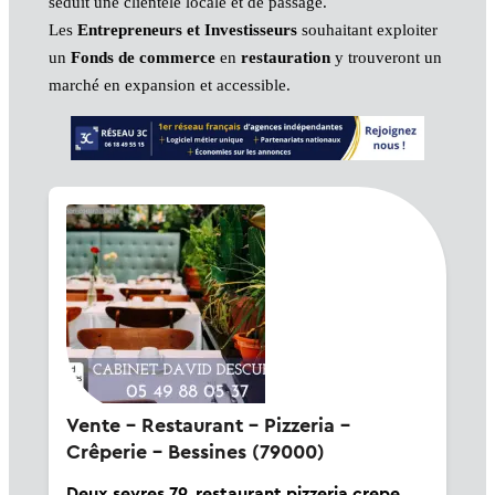
séduit une clientèle locale et de passage.
Les
Entrepreneurs et Investisseurs
souhaitant exploiter
un
Fonds de commerce
en
restauration
y trouveront un
marché en expansion et accessible.
Vente - Restaurant - Pizzeria -
Crêperie - Bessines (79000)
Deux sevres 79. restaurant pizzeria crepe