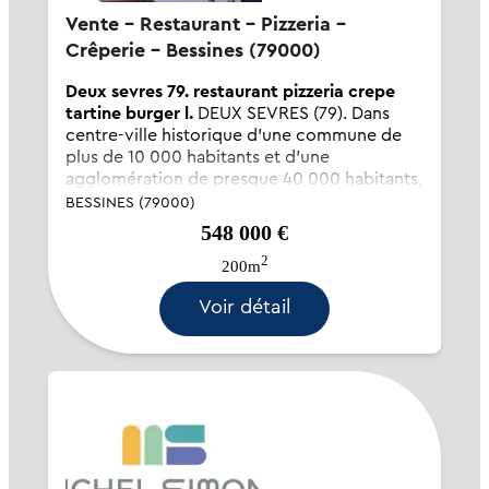
Vente - Restaurant - Pizzeria -
Crêperie - Bessines (79000)
Deux sevres 79. restaurant pizzeria crepe
tartine burger l.
DEUX SEVRES (79). Dans
centre-ville historique d'une commune de
plus de 10 000 habitants et d'une
agglomération de presque 40 000 habitants,
à 1 heure de plusieurs sites touristiques
BESSINES (79000)
(Marais Poitevin, Puy Du Fou, Futuroscope).
548 000 €
Bel établissement avec...
2
200m
Voir détail