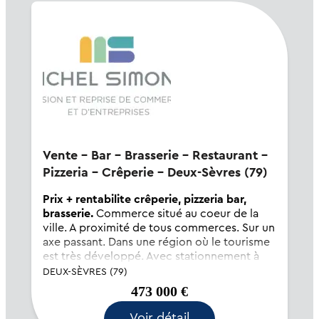
Vente - Bar - Brasserie - Restaurant -
Pizzeria - Crêperie - Deux-Sèvres (79)
Prix + rentabilite crêperie, pizzeria bar,
brasserie.
Commerce situé au coeur de la
ville. A proximité de tous commerces. Sur un
axe passant. Dans une région où le tourisme
est très développé. Avec stationnement à
proximité. Fermé 6 mois l'année. BON
DEUX-SÈVRES (79)
RAPPORT EBE /PRIX . AFFAIRE A SAISIR.
473 000 €
Voir détail