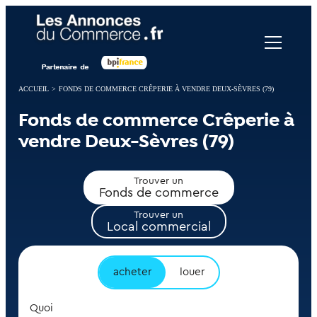
Panneau de gestion des cookies
ACCUEIL
>
FONDS DE COMMERCE CRÊPERIE À VENDRE DEUX-SÈVRES (79)
Fonds de commerce Crêperie à
vendre Deux-Sèvres (79)
Trouver un
Fonds de commerce
Trouver un
Local commercial
acheter
louer
Quoi