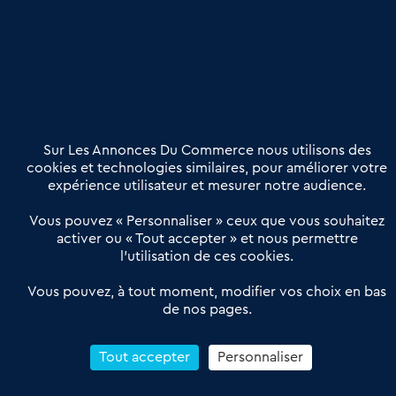
Publier une annonce
Etre accompagné
Nous contacter
02 54 56 03 17
Contactez-nous
Villes et Territoires
Notre solution
Offres Pro
Sur Les Annonces Du Commerce nous utilisons des
Actualités
Qui sommes nous ?
cookies et technologies similaires, pour améliorer votre
expérience utilisateur et mesurer notre audience.
Derniers articles
Vous pouvez « Personnaliser » ceux que vous souhaitez
activer ou « Tout accepter » et nous permettre
Réseau 3C : un partenaire national dédié aux transactions
l’utilisation de ces cookies.
d’entreprises et de commerces
Petitscommerces : Un partenariat au service du commerce de
Vous pouvez, à tout moment, modifier vos choix en bas
de nos pages.
proximité et des territoires
1er Baromètre de la transmission de fonds de commerce
Reprendre un Restaurant Rapide
Tout accepter
Personnaliser
Céder son Fonds de Commerce : Comment réussir sa vente