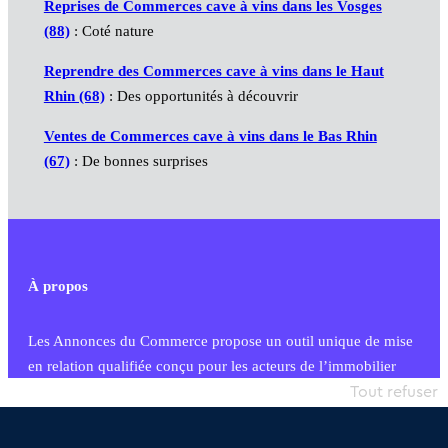
Reprises de Commerces cave à vins dans les Vosges
(88)
: Coté nature
Reprendre des Commerces cave à vins dans le Haut
Rhin (68)
: Des opportunités à découvrir
Ventes de Commerces cave à vins dans le Bas Rhin
(67)
: De bonnes surprises
À propos
Les Annonces du Commerce propose un outil unique de mise
en relation qualifiée conçu pour les acteurs de l’immobilier
commercial et les collectivités territoriales, simple et intégrant
Tout refuser
une dimension humaine