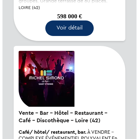
groupes. Grande terrasse de 80 places.
Parking public. Cuisine traditionnelle. Equipe
LOIRE (42)
salariale compétente et stab...
598 000 €
Voir détail
Vente - Bar - Hôtel - Restaurant -
Café - Discothèque - Loire (42)
Café/ hôtel/ restaurant, bar.
À VENDRE –
COMPLEXE ÉVÉNEMENTIEL POLYVALENT En