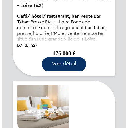
- Loire (42)
Café/ hôtel/ restaurant, bar.
Vente Bar
Tabac Presse PMU – Loire Fonds de
commerce complet regroupant bar, tabac,
presse, librairie, PMU et vente à emporter,
situé dans une grande ville de la Loire.
L’établissement bénéficie d’un emplacement
LOIRE (42)
stratégique à la jonction de deux...
176 000 €
Voir détail