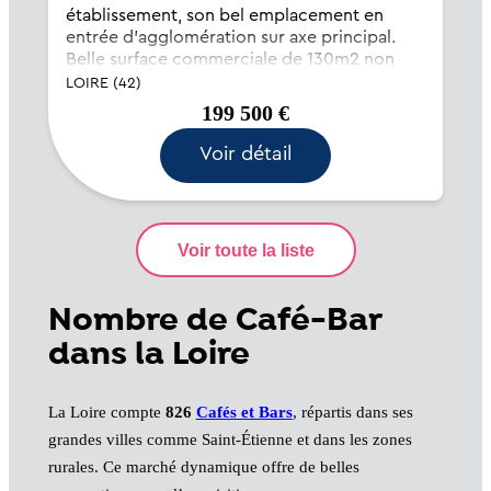
établissement, son bel emplacement en
entrée d'agglomération sur axe principal.
Belle surface commerciale de 130m2 non
utilisée dans son intégralité. Entrées
LOIRE (42)
distinctes pour le bar et le tabac. Salle...
199 500 €
Voir détail
Nombre de Café-Bar
dans la Loire
La Loire compte
826
Cafés et Bars
, répartis dans ses
grandes villes comme Saint-Étienne et dans les zones
rurales. Ce marché dynamique offre de belles