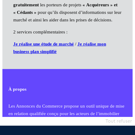
gratuitement
les porteurs de projets
« Acquéreurs » et
« Cédants »
pour qu’ils disposent d’informations sur leur
marché et ainsi les aider dans les prises de décisions.
2 services complémentaires :
Je réalise une étude de marché
/
Je réalise mon
business plan simplifié
À propos
Les Annonces du Commerce propose un outil unique de mise
en relation qualifiée conçu pour les acteurs de l’immobilier
commercial et les collectivités territoriales, simple et intégrant
Tout refuser
une dimension humaine