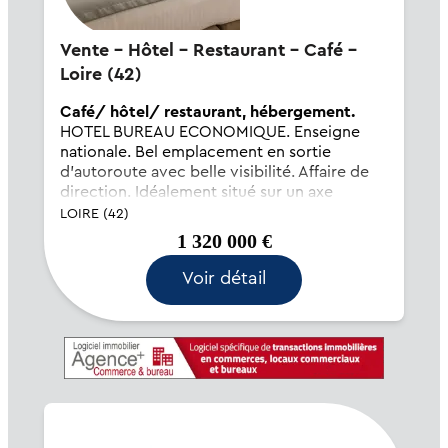
Vente - Hôtel - Restaurant - Café -
Loire (42)
Café/ hôtel/ restaurant, hébergement.
HOTEL BUREAU ECONOMIQUE. Enseigne
nationale. Bel emplacement en sortie
d'autoroute avec belle visibilité. Affaire de
direction. Idéalement situé sur un axe
autoroutier très fréquenté. Grande capacité
LOIRE (42)
- Plus de 60 chambres. Très nombreux
1 320 000 €
travaux...
Voir détail