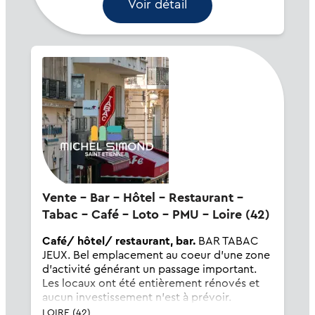
Voir détail
Vente - Bar - Hôtel - Restaurant -
Tabac - Café - Loto - PMU - Loire (42)
Café/ hôtel/ restaurant, bar.
BAR TABAC
JEUX. Bel emplacement au coeur d'une zone
d'activité générant un passage important.
Les locaux ont été entièrement rénovés et
aucun investissement n'est à prévoir.
Agencements et matériels récents et en
LOIRE (42)