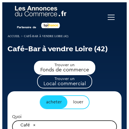
Panneau de gestion des cookies
ACCUEIL
>
CAFÉ-BAR À VENDRE LOIRE (42)
Café-Bar à vendre Loire (42)
Trouver un
Fonds de commerce
Trouver un
Local commercial
acheter
louer
Quoi
Café