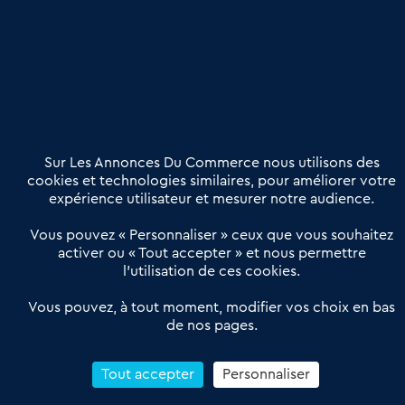
Publier une annonce
Etre accompagné
Nous contacter
02 54 56 03 17
Contactez-nous
Villes et Territoires
Notre solution
Offres Pro
Sur Les Annonces Du Commerce nous utilisons des
Actualités
Qui sommes nous ?
cookies et technologies similaires, pour améliorer votre
expérience utilisateur et mesurer notre audience.
Derniers articles
Vous pouvez « Personnaliser » ceux que vous souhaitez
activer ou « Tout accepter » et nous permettre
Réseau 3C : un partenaire national dédié aux transactions
l’utilisation de ces cookies.
d’entreprises et de commerces
Petitscommerces : Un partenariat au service du commerce de
Vous pouvez, à tout moment, modifier vos choix en bas
de nos pages.
proximité et des territoires
1er Baromètre de la transmission de fonds de commerce
Reprendre un Restaurant Rapide
Tout accepter
Personnaliser
Céder son Fonds de Commerce : Comment réussir sa vente