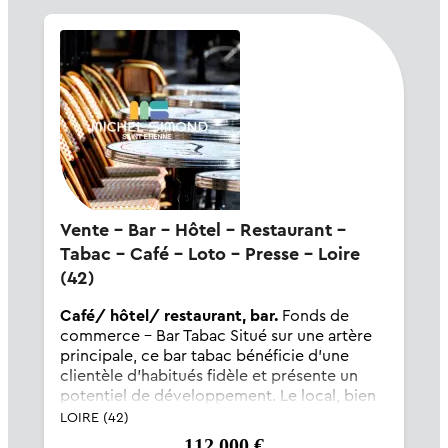
Vente - Bar - Hôtel - Restaurant -
Tabac - Café - Loto - Presse - Loire
(42)
Café/ hôtel/ restaurant, bar.
Fonds de
commerce - Bar Tabac Situé sur une artère
principale, ce bar tabac bénéficie d'une
clientèle d'habitués fidèle et présente un
potentiel de développement. Le local, bien
placé, offre une belle visibilité et de
LOIRE (42)
nombreuses possibilités d'évo...
112 000 €