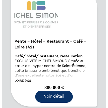
Vente - Hôtel - Restaurant - Café -
Loire (42)
Café/ hôtel/ restaurant, restauration.
EXCLUSIVITÉ MICHEL SIMOND Située au
cœur de l'hyper centre de Saint-Étienne,
cette brasserie emblématique bénéficie
d'une excellente notoriété et d'un
emplacement stratégique. L'établissement
LOIRE (42)
accueille en moyenne près de 300 clients
880 000 €
par jour, témoig...
Voir détail