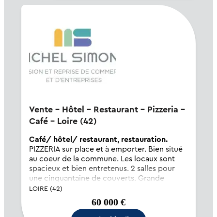
Vente - Hôtel - Restaurant - Pizzeria -
Café - Loire (42)
Café/ hôtel/ restaurant, restauration.
PIZZERIA sur place et à emporter. Bien situé
au coeur de la commune. Les locaux sont
spacieux et bien entretenus. 2 salles pour
une cinquantaine de couverts. Grande
terrasse aménagée pour 50 couverts.
LOIRE (42)
Parkings publics à proximité immédiate.
60 000 €
Off...