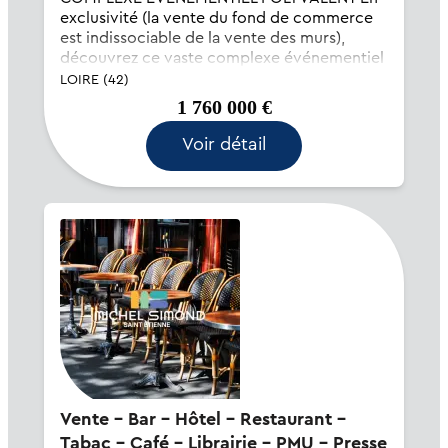
exclusivité (la vente du fond de commerce
est indissociable de la vente des murs),
découvrez ce vaste complexe événementiel
offrant une grande modularité
LOIRE (42)
d’exploitation, idéal pour l’organisation de
1 760 000 €
soi...
Voir détail
Vente - Bar - Hôtel - Restaurant -
Tabac - Café - Librairie - PMU - Presse