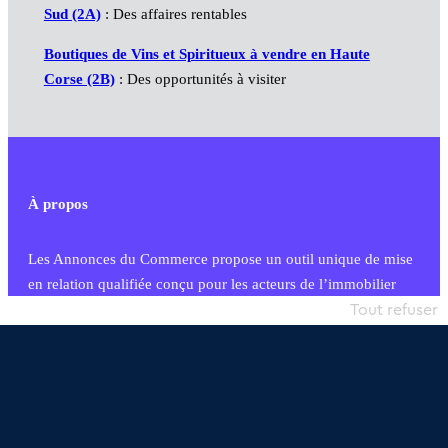
Sud (2A)
: Des affaires rentables
Boutiques de Vins et Spiritueux à vendre en Haute
Corse (2B)
: Des opportunités à visiter
À propos
Les Annonces du Commerce propose un outil unique de mise
en relation qualifiée conçu pour les acteurs de l’immobilier
commercial et les collectivités territoriales, simple et intégrant
Tout refuser
une dimension humaine
Publier une annonce
Etre accompagné
Nous contacter