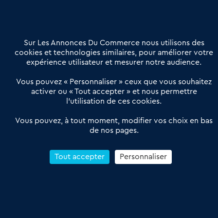
02 54 56 03 17
Contactez-nous
Villes et Territoires
Notre solution
Offres Pro
Sur Les Annonces Du Commerce nous utilisons des
Actualités
Qui sommes nous ?
cookies et technologies similaires, pour améliorer votre
expérience utilisateur et mesurer notre audience.
Derniers articles
Vous pouvez « Personnaliser » ceux que vous souhaitez
activer ou « Tout accepter » et nous permettre
Réseau 3C : un partenaire national dédié aux transactions
l’utilisation de ces cookies.
d’entreprises et de commerces
Petitscommerces : Un partenariat au service du commerce de
Vous pouvez, à tout moment, modifier vos choix en bas
de nos pages.
proximité et des territoires
1er Baromètre de la transmission de fonds de commerce
Reprendre un Restaurant Rapide
Tout accepter
Personnaliser
Céder son Fonds de Commerce : Comment réussir sa vente
4.6
13 avis Google