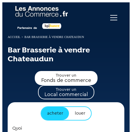
Panneau de gestion des cookies
ACCUEIL
>
BAR BRASSERIE À VENDRE CHATEAUDUN
Bar Brasserie à vendre
Chateaudun
Trouver un
Fonds de commerce
Trouver un
Local commercial
acheter
louer
Quoi