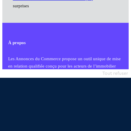
surprises
À propos
Les Annonces du Commerce propose un outil unique de mise
en relation qualifiée conçu pour les acteurs de l’immobilier
commercial et les collectivités territoriales, simple et intégrant
Tout refuser
une dimension humaine
Publier une annonce
Etre accompagné
Nous contacter
02 54 56 03 17
Contactez-nous
Villes et Territoires