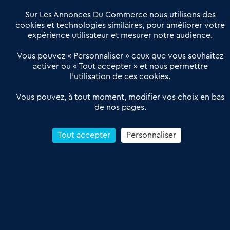
Notre solution
Offres Pro
Sur Les Annonces Du Commerce nous utilisons des
Actualités
Qui sommes nous ?
cookies et technologies similaires, pour améliorer votre
expérience utilisateur et mesurer notre audience.
Derniers articles
Vous pouvez « Personnaliser » ceux que vous souhaitez
activer ou « Tout accepter » et nous permettre
Réseau 3C : un partenaire national dédié aux transactions
l’utilisation de ces cookies.
d’entreprises et de commerces
Petitscommerces : Un partenariat au service du commerce de
Vous pouvez, à tout moment, modifier vos choix en bas
de nos pages.
proximité et des territoires
1er Baromètre de la transmission de fonds de commerce
Reprendre un Restaurant Rapide
Tout accepter
Personnaliser
Céder son Fonds de Commerce : Comment réussir sa vente
4.6
13 avis Google
Conditions Générales de Vente & d’Utilisation
Les Annonces du Commerce 2011-2026 – Tous droits réservés – réalisé