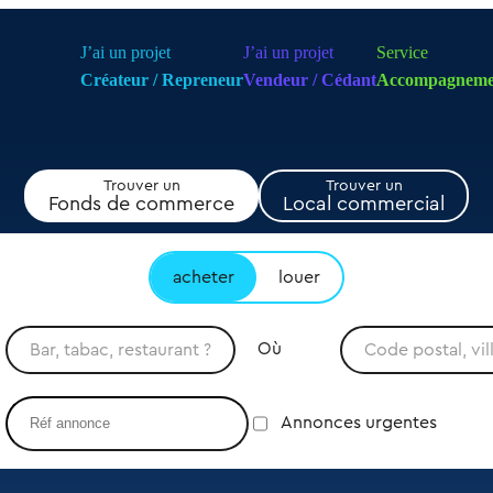
J’ai un projet
J’ai un projet
Service
Créateur / Repreneur
Vendeur / Cédant
Accompagneme
Trouver un
Trouver un
Fonds de commerce
Local commercial
acheter
louer
Où
Annonces urgentes