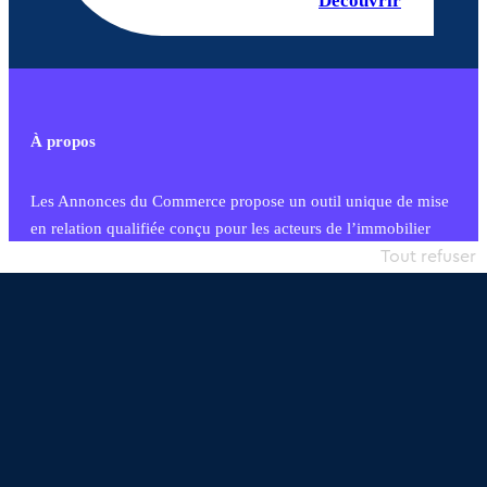
Découvrir
À propos
Les Annonces du Commerce propose un outil unique de mise
en relation qualifiée conçu pour les acteurs de l’immobilier
commercial et les collectivités territoriales, simple et intégrant
Tout refuser
une dimension humaine
Publier une annonce
Etre accompagné
Nous contacter
02 54 56 03 17
Contactez-nous
Villes et Territoires
Notre solution