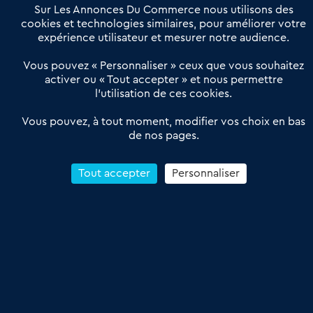
Offres Pro
Sur Les Annonces Du Commerce nous utilisons des
Actualités
Qui sommes nous ?
cookies et technologies similaires, pour améliorer votre
expérience utilisateur et mesurer notre audience.
Derniers articles
Vous pouvez « Personnaliser » ceux que vous souhaitez
activer ou « Tout accepter » et nous permettre
Réseau 3C : un partenaire national dédié aux transactions
l’utilisation de ces cookies.
d’entreprises et de commerces
Petitscommerces : Un partenariat au service du commerce de
Vous pouvez, à tout moment, modifier vos choix en bas
de nos pages.
proximité et des territoires
1er Baromètre de la transmission de fonds de commerce
Reprendre un Restaurant Rapide
Tout accepter
Personnaliser
Céder son Fonds de Commerce : Comment réussir sa vente
4.6
13 avis Google
Conditions Générales de Vente & d’Utilisation
Les Annonces du Commerce 2011-2026 – Tous droits réservés – réalisé
par
Dare Dare