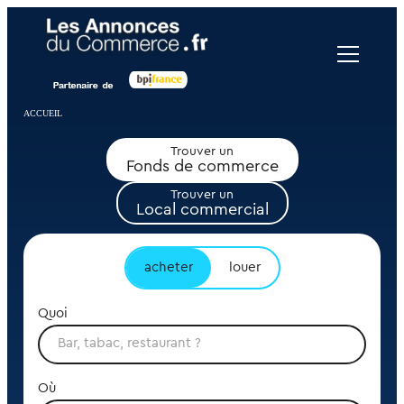
Panneau de gestion des cookies
ACCUEIL
Trouver un
Fonds de commerce
Trouver un
Local commercial
acheter
louer
Quoi
Où