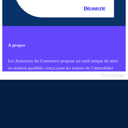
Découvrir
À propos
Les Annonces du Commerce propose un outil unique de mise
en relation qualifiée conçu pour les acteurs de l’immobilier
commercial et les collectivités territoriales, simple et intégrant
Tout refuser
une dimension humaine
Publier une annonce
Etre accompagné
Nous contacter
02 54 56 03 17
Contactez-nous