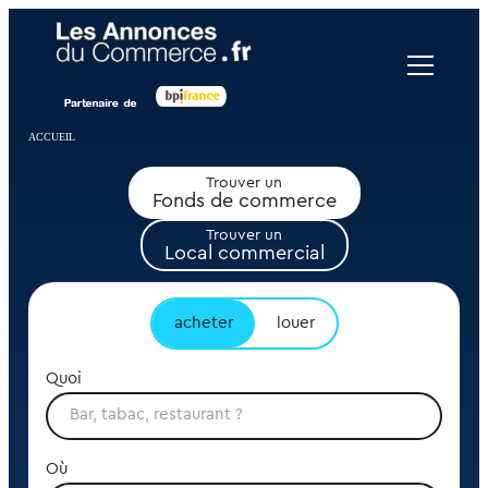
Panneau de gestion des cookies
ACCUEIL
Trouver un
Fonds de commerce
Trouver un
Local commercial
acheter
louer
Quoi
Où