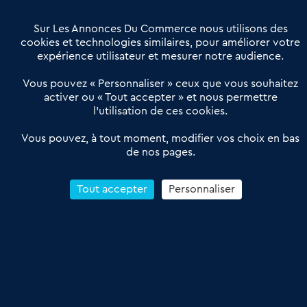
Villes et Territoires
Notre solution
Offres Pro
Sur Les Annonces Du Commerce nous utilisons des
Actualités
Qui sommes nous ?
cookies et technologies similaires, pour améliorer votre
expérience utilisateur et mesurer notre audience.
Derniers articles
Vous pouvez « Personnaliser » ceux que vous souhaitez
activer ou « Tout accepter » et nous permettre
Réseau 3C : un partenaire national dédié aux transactions
l’utilisation de ces cookies.
d’entreprises et de commerces
Petitscommerces : Un partenariat au service du commerce de
Vous pouvez, à tout moment, modifier vos choix en bas
de nos pages.
proximité et des territoires
1er Baromètre de la transmission de fonds de commerce
Reprendre un Restaurant Rapide
Tout accepter
Personnaliser
Céder son Fonds de Commerce : Comment réussir sa vente
4.6
13 avis Google
Conditions Générales de Vente & d’Utilisation
Les Annonces du Commerce 2011-2026 – Tous droits réservés – réalisé