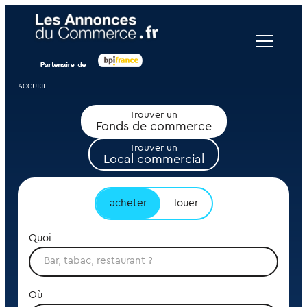
Panneau de gestion des cookies
ACCUEIL
Trouver un
Fonds de commerce
Trouver un
Local commercial
acheter
louer
Quoi
Où