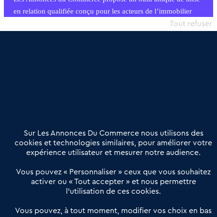
en relation qualifiée conçu pour les acteurs de l’immobilier
commercial et les collectivités territoriales, simple et intégrant
Tout refuser
une dimension humaine
Publier une annonce
Etre accompagné
Nous contacter
02 54 56 03 17
Contactez-nous
Villes et Territoires
Notre solution
Offres Pro
Sur Les Annonces Du Commerce nous utilisons des
Actualités
Qui sommes nous ?
cookies et technologies similaires, pour améliorer votre
expérience utilisateur et mesurer notre audience.
Derniers articles
Vous pouvez « Personnaliser » ceux que vous souhaitez
activer ou « Tout accepter » et nous permettre
Réseau 3C : un partenaire national dédié aux transactions
l’utilisation de ces cookies.
d’entreprises et de commerces
Petitscommerces : Un partenariat au service du commerce de
Vous pouvez, à tout moment, modifier vos choix en bas