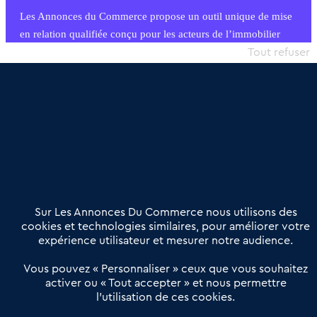
Les Annonces du Commerce propose un outil unique de mise
en relation qualifiée conçu pour les acteurs de l’immobilier
commercial et les collectivités territoriales, simple et intégrant
Tout refuser
une dimension humaine
Publier une annonce
Etre accompagné
Nous contacter
02 54 56 03 17
Contactez-nous
Villes et Territoires
Notre solution
Offres Pro
Sur Les Annonces Du Commerce nous utilisons des
Actualités
Qui sommes nous ?
cookies et technologies similaires, pour améliorer votre
expérience utilisateur et mesurer notre audience.
Derniers articles
Vous pouvez « Personnaliser » ceux que vous souhaitez
activer ou « Tout accepter » et nous permettre
Réseau 3C : un partenaire national dédié aux transactions
l’utilisation de ces cookies.
d’entreprises et de commerces