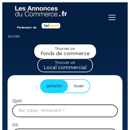
Panneau de gestion des cookies
ACCUEIL
Trouver un
Fonds de commerce
Trouver un
Local commercial
acheter
louer
Quoi
Où