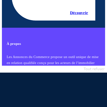
Découvrir
À propos
Les Annonces du Commerce propose un outil unique de mise
en relation qualifiée conçu pour les acteurs de l’immobilier
commercial et les collectivités territoriales, simple et intégrant
Tout refuser
une dimension humaine
Publier une annonce
Etre accompagné
Nous contacter
02 54 56 03 17