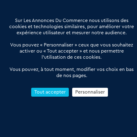
Contactez-nous
Villes et Territoires
Notre solution
Offres Pro
Sur Les Annonces Du Commerce nous utilisons des
Actualités
Qui sommes nous ?
cookies et technologies similaires, pour améliorer votre
expérience utilisateur et mesurer notre audience.
Derniers articles
Vous pouvez « Personnaliser » ceux que vous souhaitez
activer ou « Tout accepter » et nous permettre
Réseau 3C : un partenaire national dédié aux transactions
l’utilisation de ces cookies.
d’entreprises et de commerces
Petitscommerces : Un partenariat au service du commerce de
Vous pouvez, à tout moment, modifier vos choix en bas
de nos pages.
proximité et des territoires
1er Baromètre de la transmission de fonds de commerce
Reprendre un Restaurant Rapide
Tout accepter
Personnaliser
Céder son Fonds de Commerce : Comment réussir sa vente
4.6
13 avis Google
Conditions Générales de Vente & d’Utilisation