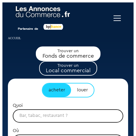
Panneau de gestion des cookies
ACCUEIL
Trouver un
Fonds de commerce
Trouver un
Local commercial
acheter
louer
Quoi
Où