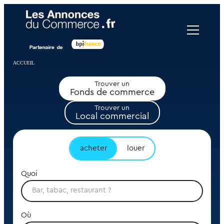
Panneau de gestion des cookies
ACCUEIL
Trouver un
Fonds de commerce
Trouver un
Local commercial
acheter
louer
Quoi
Où