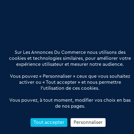
Publier une annonce
Etre accompagné
Nous contacter
02 54 56 03 17
Contactez-nous
Villes et Territoires
Notre solution
Offres Pro
Sur Les Annonces Du Commerce nous utilisons des
Actualités
Qui sommes nous ?
cookies et technologies similaires, pour améliorer votre
expérience utilisateur et mesurer notre audience.
Derniers articles
Vous pouvez « Personnaliser » ceux que vous souhaitez
activer ou « Tout accepter » et nous permettre
Réseau 3C : un partenaire national dédié aux transactions
l’utilisation de ces cookies.
d’entreprises et de commerces
Petitscommerces : Un partenariat au service du commerce de
Vous pouvez, à tout moment, modifier vos choix en bas
de nos pages.
proximité et des territoires
1er Baromètre de la transmission de fonds de commerce
Reprendre un Restaurant Rapide
Tout accepter
Personnaliser
Céder son Fonds de Commerce : Comment réussir sa vente