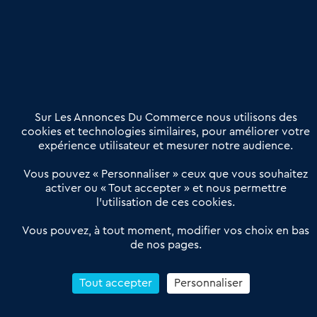
Etre accompagné
Nous contacter
02 54 56 03 17
Contactez-nous
Villes et Territoires
Notre solution
Offres Pro
Sur Les Annonces Du Commerce nous utilisons des
Actualités
Qui sommes nous ?
cookies et technologies similaires, pour améliorer votre
expérience utilisateur et mesurer notre audience.
Derniers articles
Vous pouvez « Personnaliser » ceux que vous souhaitez
activer ou « Tout accepter » et nous permettre
Réseau 3C : un partenaire national dédié aux transactions
l’utilisation de ces cookies.
d’entreprises et de commerces
Petitscommerces : Un partenariat au service du commerce de
Vous pouvez, à tout moment, modifier vos choix en bas
de nos pages.
proximité et des territoires
1er Baromètre de la transmission de fonds de commerce
Reprendre un Restaurant Rapide
Tout accepter
Personnaliser
Céder son Fonds de Commerce : Comment réussir sa vente