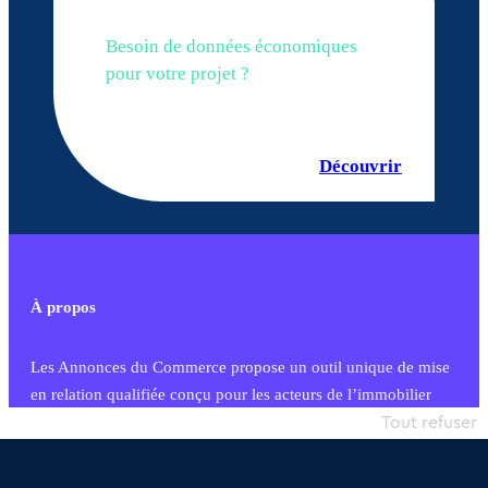
Besoin de données économiques
pour votre projet ?
Découvrir
À propos
Les Annonces du Commerce propose un outil unique de mise
en relation qualifiée conçu pour les acteurs de l’immobilier
commercial et les collectivités territoriales, simple et intégrant
Tout refuser
une dimension humaine
Publier une annonce