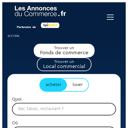
Panneau de gestion des cookies
ACCUEIL
Trouver un
Fonds de commerce
Trouver un
Local commercial
acheter
louer
Quoi
Où