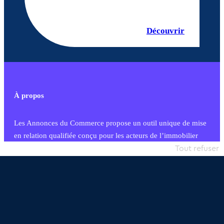
Découvrir
À propos
Les Annonces du Commerce propose un outil unique de mise
en relation qualifiée conçu pour les acteurs de l’immobilier
commercial et les collectivités territoriales, simple et intégrant
Tout refuser
une dimension humaine
Publier une annonce
Etre accompagné
Nous contacter
02 54 56 03 17