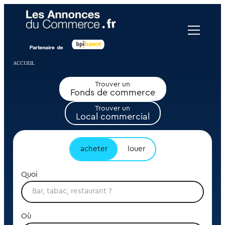
Panneau de gestion des cookies
ACCUEIL
Trouver un
Fonds de commerce
Trouver un
Local commercial
acheter
louer
Quoi
Où