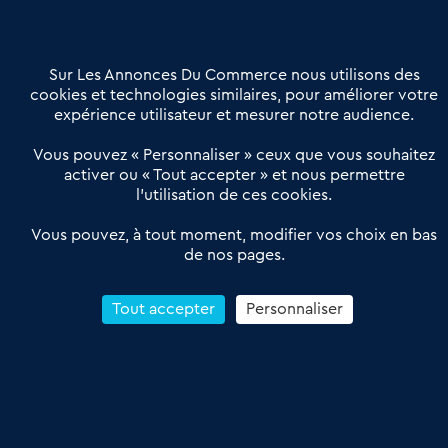
Contactez-nous
Villes et Territoires
Notre solution
Offres Pro
Sur Les Annonces Du Commerce nous utilisons des
Actualités
Qui sommes nous ?
cookies et technologies similaires, pour améliorer votre
expérience utilisateur et mesurer notre audience.
Derniers articles
Vous pouvez « Personnaliser » ceux que vous souhaitez
activer ou « Tout accepter » et nous permettre
Réseau 3C : un partenaire national dédié aux transactions
l’utilisation de ces cookies.
d’entreprises et de commerces
Petitscommerces : Un partenariat au service du commerce de
Vous pouvez, à tout moment, modifier vos choix en bas
de nos pages.
proximité et des territoires
1er Baromètre de la transmission de fonds de commerce
Reprendre un Restaurant Rapide
Tout accepter
Personnaliser
Céder son Fonds de Commerce : Comment réussir sa vente
4.6
13 avis Google