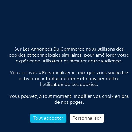
Etre accompagné
Nous contacter
02 54 56 03 17
Contactez-nous
Villes et Territoires
Notre solution
Offres Pro
Sur Les Annonces Du Commerce nous utilisons des
Actualités
Qui sommes nous ?
cookies et technologies similaires, pour améliorer votre
expérience utilisateur et mesurer notre audience.
Derniers articles
Vous pouvez « Personnaliser » ceux que vous souhaitez
activer ou « Tout accepter » et nous permettre
Réseau 3C : un partenaire national dédié aux transactions
l’utilisation de ces cookies.
d’entreprises et de commerces
Petitscommerces : Un partenariat au service du commerce de
Vous pouvez, à tout moment, modifier vos choix en bas
de nos pages.
proximité et des territoires
1er Baromètre de la transmission de fonds de commerce
Reprendre un Restaurant Rapide
Tout accepter
Personnaliser
Céder son Fonds de Commerce : Comment réussir sa vente