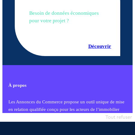
Besoin de données économiques
pour votre projet ?
Découvrir
À propos
Les Annonces du Commerce propose un outil unique de mise
en relation qualifiée conçu pour les acteurs de l’immobilier
commercial et les collectivités territoriales, simple et intégrant
Tout refuser
une dimension humaine
Publier une annonce