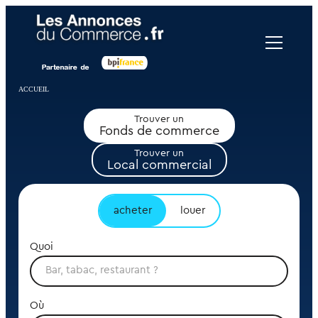
Panneau de gestion des cookies
ACCUEIL
Trouver un
Fonds de commerce
Trouver un
Local commercial
acheter
louer
Quoi
Où