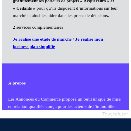
gratuitement
les porteurs de projets
« Acquéreurs » et
« Cédants »
pour qu’ils disposent d’informations sur leur
marché et ainsi les aider dans les prises de décisions.
2 services complémentaires :
Je réalise une étude de marché
/
Je réalise mon
business plan simplifié
À propos
Les Annonces du Commerce propose un outil unique de mise
en relation qualifiée conçu pour les acteurs de l’immobilier
commercial et les collectivités territoriales, simple et intégrant
Tout refuser
une dimension humaine
Publier une annonce