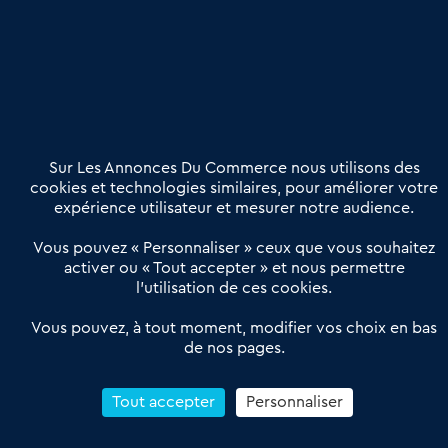
Etre accompagné
Nous contacter
02 54 56 03 17
Contactez-nous
Villes et Territoires
Notre solution
Offres Pro
Sur Les Annonces Du Commerce nous utilisons des
Actualités
Qui sommes nous ?
cookies et technologies similaires, pour améliorer votre
expérience utilisateur et mesurer notre audience.
Derniers articles
Vous pouvez « Personnaliser » ceux que vous souhaitez
activer ou « Tout accepter » et nous permettre
Réseau 3C : un partenaire national dédié aux transactions
l’utilisation de ces cookies.
d’entreprises et de commerces
Petitscommerces : Un partenariat au service du commerce de
Vous pouvez, à tout moment, modifier vos choix en bas
de nos pages.
proximité et des territoires
1er Baromètre de la transmission de fonds de commerce
Reprendre un Restaurant Rapide
Tout accepter
Personnaliser
Céder son Fonds de Commerce : Comment réussir sa vente