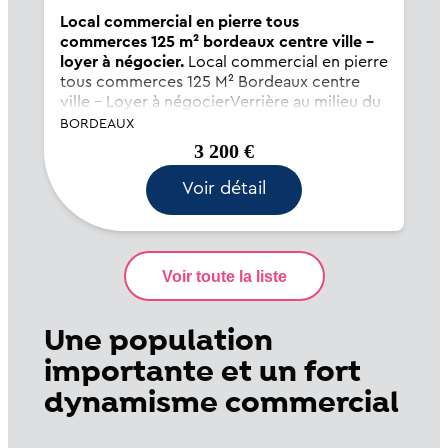
Local commercial en pierre tous
commerces 125 m² bordeaux centre ville -
loyer à négocier.
Local commercial en pierre
tous commerces 125 M² Bordeaux centre
ville - Loyer à négocierVerrière au milieu du
local. Cave 125 M².Bail 3-6-9 Tous
BORDEAUX
commerces sauf restauration avec
3 200 €
extraction. Stéphane SAYO (EI) Agent
Commercial - Numéro RSAC : - .
Voir détail
Une population
importante et un fort
dynamisme commercial