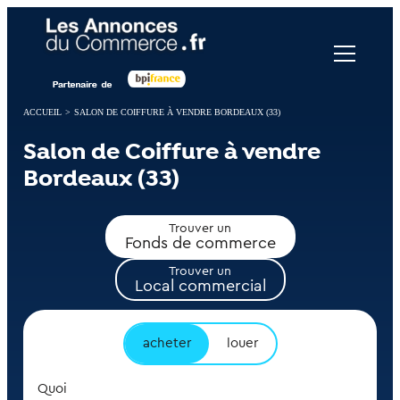
Panneau de gestion des cookies
ACCUEIL
>
SALON DE COIFFURE À VENDRE BORDEAUX (33)
Salon de Coiffure à vendre
Bordeaux (33)
Trouver un
Fonds de commerce
Trouver un
Local commercial
acheter
louer
Quoi