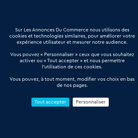
02 54 56 03 17
Contactez-nous
Villes et Territoires
Notre solution
Offres Pro
Sur Les Annonces Du Commerce nous utilisons des
Actualités
Qui sommes nous ?
cookies et technologies similaires, pour améliorer votre
expérience utilisateur et mesurer notre audience.
Derniers articles
Vous pouvez « Personnaliser » ceux que vous souhaitez
activer ou « Tout accepter » et nous permettre
Réseau 3C : un partenaire national dédié aux transactions
l’utilisation de ces cookies.
d’entreprises et de commerces
Petitscommerces : Un partenariat au service du commerce de
Vous pouvez, à tout moment, modifier vos choix en bas
de nos pages.
proximité et des territoires
1er Baromètre de la transmission de fonds de commerce
Reprendre un Restaurant Rapide
Tout accepter
Personnaliser
Céder son Fonds de Commerce : Comment réussir sa vente
4.6
13 avis Google