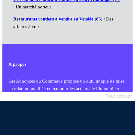
: Un marché porteur
Restaurants routiers à vendre en Vendée (85)
: Des
affaires à voir
À propos
Les Annonces du Commerce propose un outil unique de mise
en relation qualifiée conçu pour les acteurs de l’immobilier
commercial et les collectivités territoriales, simple et intégrant
Tout refuser
une dimension humaine
Publier une annonce
Etre accompagné
Nous contacter