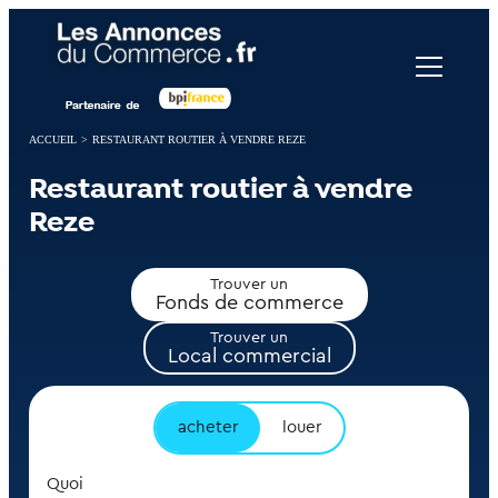
Panneau de gestion des cookies
ACCUEIL
>
RESTAURANT ROUTIER À VENDRE REZE
Restaurant routier à vendre
Reze
Trouver un
Fonds de commerce
Trouver un
Local commercial
acheter
louer
Quoi