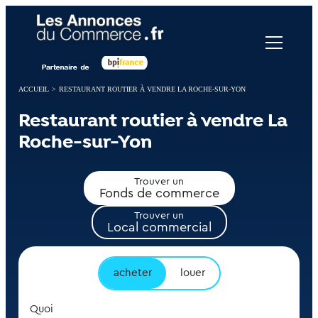
Panneau de gestion des cookies
ACCUEIL
>
RESTAURANT ROUTIER À VENDRE LA ROCHE-SUR-YON
Restaurant routier à vendre La
Roche-sur-Yon
Trouver un
Fonds de commerce
Trouver un
Local commercial
acheter
louer
Quoi