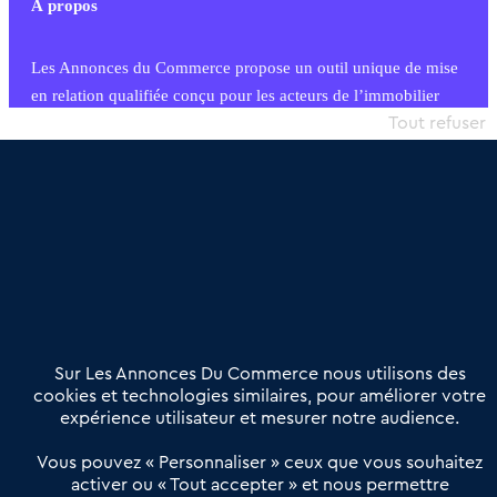
À propos
Les Annonces du Commerce propose un outil unique de mise
en relation qualifiée conçu pour les acteurs de l’immobilier
commercial et les collectivités territoriales, simple et intégrant
Tout refuser
une dimension humaine
Publier une annonce
Etre accompagné
Nous contacter
02 54 56 03 17
Contactez-nous
Villes et Territoires
Notre solution
Offres Pro
Sur Les Annonces Du Commerce nous utilisons des
Actualités
Qui sommes nous ?
cookies et technologies similaires, pour améliorer votre
expérience utilisateur et mesurer notre audience.
Derniers articles
Vous pouvez « Personnaliser » ceux que vous souhaitez
activer ou « Tout accepter » et nous permettre
Réseau 3C : un partenaire national dédié aux transactions