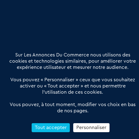
Publier une annonce
Etre accompagné
Nous contacter
02 54 56 03 17
Contactez-nous
Villes et Territoires
Notre solution
Offres Pro
Sur Les Annonces Du Commerce nous utilisons des
Actualités
Qui sommes nous ?
cookies et technologies similaires, pour améliorer votre
expérience utilisateur et mesurer notre audience.
Derniers articles
Vous pouvez « Personnaliser » ceux que vous souhaitez
activer ou « Tout accepter » et nous permettre
Réseau 3C : un partenaire national dédié aux transactions
l’utilisation de ces cookies.
d’entreprises et de commerces
Petitscommerces : Un partenariat au service du commerce de
Vous pouvez, à tout moment, modifier vos choix en bas
de nos pages.
proximité et des territoires
1er Baromètre de la transmission de fonds de commerce
Reprendre un Restaurant Rapide
Tout accepter
Personnaliser
Céder son Fonds de Commerce : Comment réussir sa vente