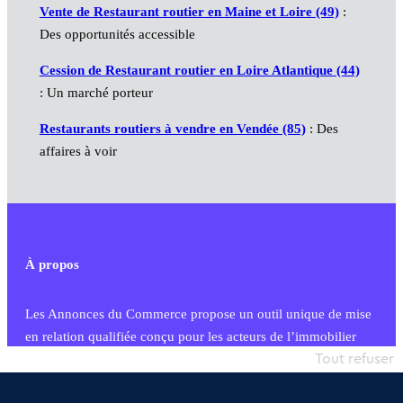
Vente de Restaurant routier en Maine et Loire (49)
:
Des opportunités accessible
Cession de Restaurant routier en Loire Atlantique (44)
: Un marché porteur
Restaurants routiers à vendre en Vendée (85)
: Des
affaires à voir
À propos
Les Annonces du Commerce propose un outil unique de mise
en relation qualifiée conçu pour les acteurs de l’immobilier
commercial et les collectivités territoriales, simple et intégrant
Tout refuser
une dimension humaine