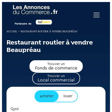
Panneau de gestion des cookies
ACCUEIL
>
RESTAURANT ROUTIER À VENDRE BEAUPRÉAU
Restaurant routier à vendre
Beaupréau
Trouver un
Fonds de commerce
Trouver un
Local commercial
acheter
louer
Quoi