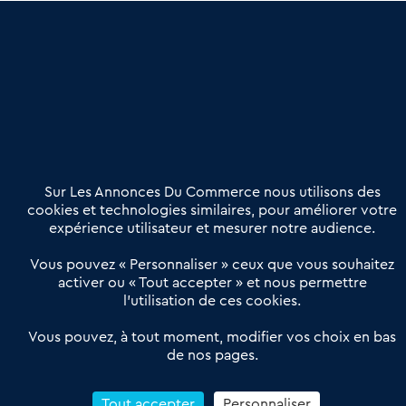
une dimension humaine
Publier une annonce
Etre accompagné
Nous contacter
02 54 56 03 17
Contactez-nous
Villes et Territoires
Notre solution
Offres Pro
Sur Les Annonces Du Commerce nous utilisons des
Actualités
Qui sommes nous ?
cookies et technologies similaires, pour améliorer votre
expérience utilisateur et mesurer notre audience.
Derniers articles
Vous pouvez « Personnaliser » ceux que vous souhaitez
activer ou « Tout accepter » et nous permettre
Réseau 3C : un partenaire national dédié aux transactions
l’utilisation de ces cookies.
d’entreprises et de commerces
Petitscommerces : Un partenariat au service du commerce de
Vous pouvez, à tout moment, modifier vos choix en bas
de nos pages.
proximité et des territoires
1er Baromètre de la transmission de fonds de commerce
Reprendre un Restaurant Rapide
Tout accepter
Personnaliser