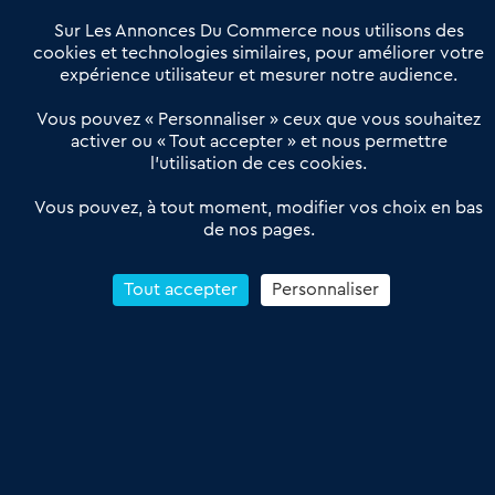
Notre solution
Offres Pro
Sur Les Annonces Du Commerce nous utilisons des
Actualités
Qui sommes nous ?
cookies et technologies similaires, pour améliorer votre
expérience utilisateur et mesurer notre audience.
Derniers articles
Vous pouvez « Personnaliser » ceux que vous souhaitez
activer ou « Tout accepter » et nous permettre
Réseau 3C : un partenaire national dédié aux transactions
l’utilisation de ces cookies.
d’entreprises et de commerces
Petitscommerces : Un partenariat au service du commerce de
Vous pouvez, à tout moment, modifier vos choix en bas
de nos pages.
proximité et des territoires
1er Baromètre de la transmission de fonds de commerce
Reprendre un Restaurant Rapide
Tout accepter
Personnaliser
Céder son Fonds de Commerce : Comment réussir sa vente
4.6
13 avis Google
Conditions Générales de Vente & d’Utilisation
Les Annonces du Commerce 2011-2026 – Tous droits réservés – réalisé