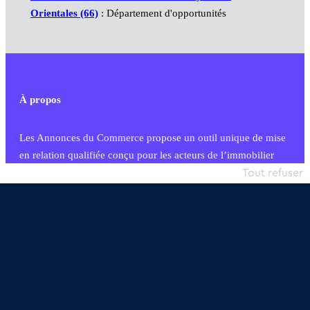
Orientales (66)
: Département d'opportunités
À propos
Les Annonces du Commerce propose un outil unique de mise
en relation qualifiée conçu pour les acteurs de l’immobilier
commercial et les collectivités territoriales, simple et intégrant
Tout refuser
une dimension humaine
Publier une annonce
Etre accompagné
Nous contacter
02 54 56 03 17
Contactez-nous
Villes et Territoires