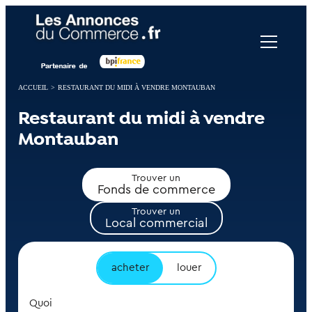
Panneau de gestion des cookies
ACCUEIL
>
RESTAURANT DU MIDI À VENDRE MONTAUBAN
Restaurant du midi à vendre
Montauban
Trouver un
Fonds de commerce
Trouver un
Local commercial
acheter
louer
Quoi