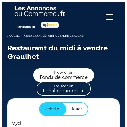
Panneau de gestion des cookies
ACCUEIL
>
RESTAURANT DU MIDI À VENDRE GRAULHET
Restaurant du midi à vendre
Graulhet
Trouver un
Fonds de commerce
Trouver un
Local commercial
acheter
louer
Quoi