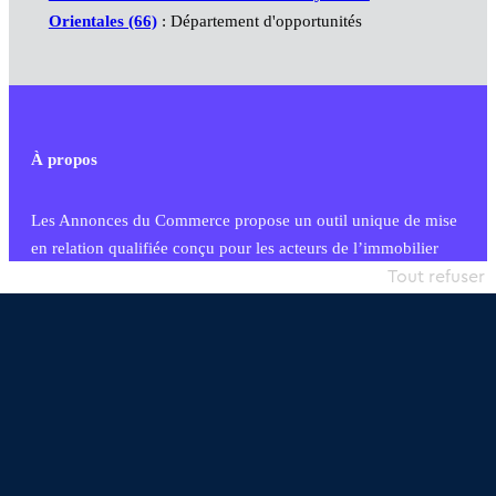
Orientales (66)
: Département d'opportunités
À propos
Les Annonces du Commerce propose un outil unique de mise
en relation qualifiée conçu pour les acteurs de l’immobilier
commercial et les collectivités territoriales, simple et intégrant
Tout refuser
une dimension humaine
Publier une annonce
Etre accompagné
Nous contacter
02 54 56 03 17
Contactez-nous
Villes et Territoires