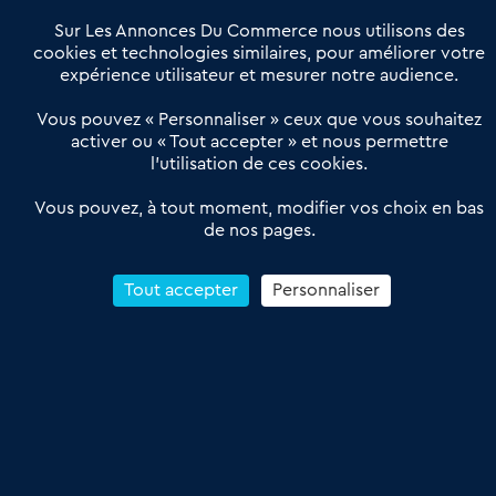
Notre solution
Offres Pro
Sur Les Annonces Du Commerce nous utilisons des
Actualités
Qui sommes nous ?
cookies et technologies similaires, pour améliorer votre
expérience utilisateur et mesurer notre audience.
Derniers articles
Vous pouvez « Personnaliser » ceux que vous souhaitez
activer ou « Tout accepter » et nous permettre
Réseau 3C : un partenaire national dédié aux transactions
l’utilisation de ces cookies.
d’entreprises et de commerces
Petitscommerces : Un partenariat au service du commerce de
Vous pouvez, à tout moment, modifier vos choix en bas
de nos pages.
proximité et des territoires
1er Baromètre de la transmission de fonds de commerce
Reprendre un Restaurant Rapide
Tout accepter
Personnaliser
Céder son Fonds de Commerce : Comment réussir sa vente
4.6
13 avis Google
Conditions Générales de Vente & d’Utilisation
Les Annonces du Commerce 2011-2026 – Tous droits réservés – réalisé