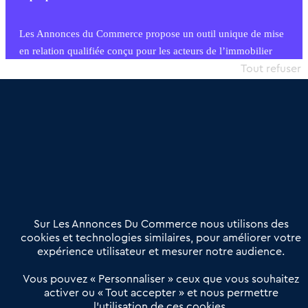
Les Annonces du Commerce propose un outil unique de mise
en relation qualifiée conçu pour les acteurs de l’immobilier
commercial et les collectivités territoriales, simple et intégrant
Tout refuser
une dimension humaine
Publier une annonce
Etre accompagné
Nous contacter
02 54 56 03 17
Contactez-nous
Villes et Territoires
Notre solution
Offres Pro
Sur Les Annonces Du Commerce nous utilisons des
Actualités
Qui sommes nous ?
cookies et technologies similaires, pour améliorer votre
expérience utilisateur et mesurer notre audience.
Derniers articles
Vous pouvez « Personnaliser » ceux que vous souhaitez
activer ou « Tout accepter » et nous permettre
Réseau 3C : un partenaire national dédié aux transactions
l’utilisation de ces cookies.