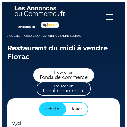
Panneau de gestion des cookies
ACCUEIL
>
RESTAURANT DU MIDI À VENDRE FLORAC
Restaurant du midi à vendre
Florac
Trouver un
Fonds de commerce
Trouver un
Local commercial
acheter
louer
Quoi