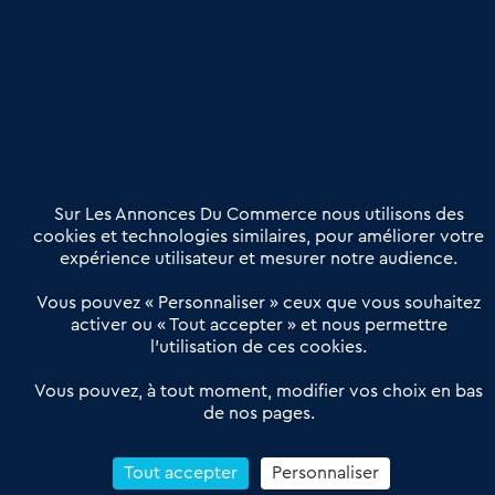
Publier une annonce
Etre accompagné
Nous contacter
02 54 56 03 17
Contactez-nous
Villes et Territoires
Notre solution
Offres Pro
Sur Les Annonces Du Commerce nous utilisons des
Actualités
Qui sommes nous ?
cookies et technologies similaires, pour améliorer votre
expérience utilisateur et mesurer notre audience.
Derniers articles
Vous pouvez « Personnaliser » ceux que vous souhaitez
activer ou « Tout accepter » et nous permettre
Réseau 3C : un partenaire national dédié aux transactions
l’utilisation de ces cookies.
d’entreprises et de commerces
Petitscommerces : Un partenariat au service du commerce de
Vous pouvez, à tout moment, modifier vos choix en bas
de nos pages.
proximité et des territoires
1er Baromètre de la transmission de fonds de commerce
Reprendre un Restaurant Rapide
Tout accepter
Personnaliser