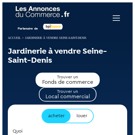
Panneau de gestion des cookies
ACCUEIL
>
JARDINERIE À VENDRE SEINE-SAINT-DENIS
Jardinerie à vendre Seine-
Saint-Denis
Trouver un
Fonds de commerce
Trouver un
Local commercial
acheter
louer
Quoi