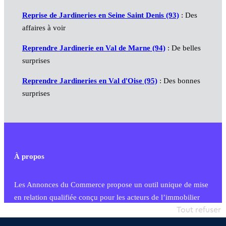
Reprise de Jardineries en Seine Saint Denis (93)
: Des
affaires à voir
Reprendre Jardinerie en Val de Marne (94)
: De belles
surprises
Reprendre Jardineries en Val d'Oise (95)
: Des bonnes
surprises
À propos
Les Annonces du Commerce propose un outil unique de mise
en relation qualifiée conçu pour les acteurs de l’immobilier
commercial et les collectivités territoriales, simple et intégrant
Tout refuser
une dimension humaine