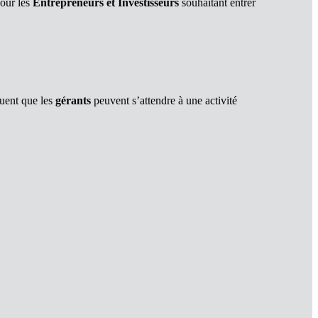
pour les
Entrepreneurs et Investisseurs
souhaitant entrer
uent que les
gérants
peuvent s’attendre à une activité