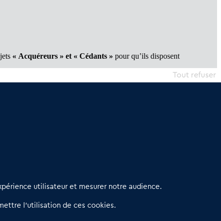
ojets
« Acquéreurs » et « Cédants »
pour qu’ils disposent
Tout refuser
erniers articles
périence utilisateur et mesurer notre audience.
éseau 3C : un partenaire national dédié aux transactions
ettre l’utilisation de ces cookies.
’entreprises et de commerces