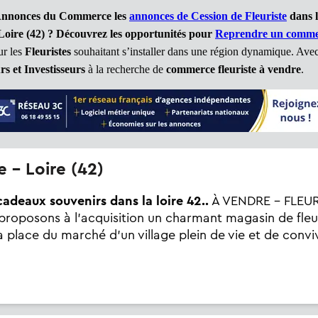
 Annonces du Commerce les
annonces de Cession de Fleuriste
dans l
Loire (42)
?
Découvrez les opportunités pour
Reprendre un commer
ur les
Fleuristes
souhaitant s’installer dans une région dynamique. Avec 
s et Investisseurs
à la recherche de
commerce fleuriste à vendre
.
te - Loire (42)
cadeaux souvenirs dans la loire 42..
À VENDRE – FLEU
oposons à l’acquisition un charmant magasin de fleur
la place du marché d’un village plein de vie et de conv