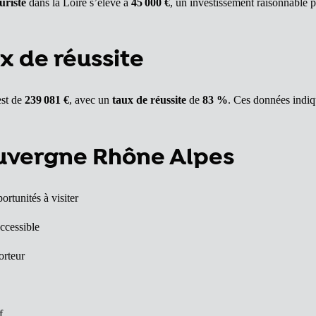
uriste
dans la Loire s’élève à
45 000 €
, un investissement raisonnable 
ux de réussite
est de
239 081 €
, avec un
taux de réussite
de
83 %
. Ces données indiq
Auvergne Rhône Alpes
ortunités à visiter
ccessible
orteur
f