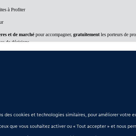
tes à Profiter
ur
res et de marché
pour accompagner,
gratuitement
les porteurs de pr
ses de décisions.
 plan simplifié
Nous contacter
D
 des cookies et technologies similaires, pour améliorer votre ex
02 54 56 03 17
R
eux que vous souhaitez activer ou « Tout accepter » et nous perm
Contactez-nous
l
d
Villes et Territoires