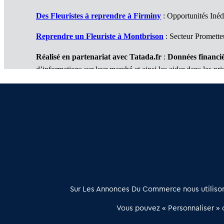
Des Fleuristes à reprendre à Firminy
: Opportunités Inédi
Reprendre un Fleuriste à Montbrison
: Secteur Promette
Réalisé en partenariat avec Tatada.fr
:
Données financiè
d’informations sur leur marché et ainsi les aider dans les pri
2 services complémentaires :
Je réalise une étude de marché
/
Je réalise mon business
À propos
Sur Les Annonces Du Commerce nous utilisons
Les Annonces du Commerce propose un outil unique de mise en
Vous pouvez « Personnaliser » c
relation qualifiée conçu pour les acteurs de l’immobilier commercia