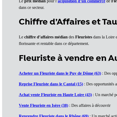
Le
prix médian
pour l’
acquisition d’un commerce
de
Fle
dans ce secteur.
Chiffre d’Affaires et Ta
Le
chiffre d’affaires médian
des
Fleuristes
dans la Loire 
florissante et rentable dans ce département.
Fleuriste à vendre en 
Acheter un Fleuriste dans le Puy de Dôme (63)
: Des opp
Reprise Fleuriste dans le Cantal (15)
: Des opportunités a
Achat vente Fleuriste en Haute Loire (43)
: Un marché p
Vente Fleuriste en Isère (38)
: Des affaires à découvrir
Reprendre Fleuriste dans le Rhône (69)
: Un marché acti