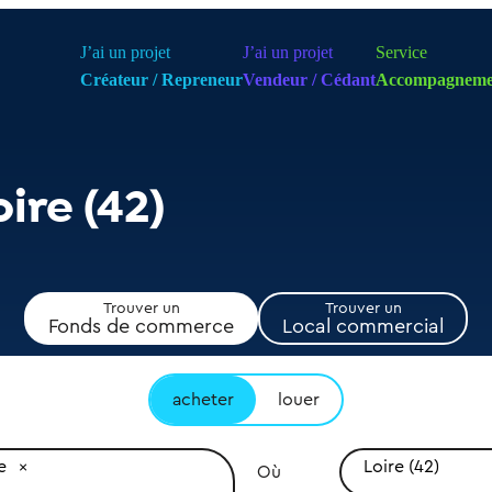
J’ai un projet
J’ai un projet
Service
Créateur / Repreneur
Vendeur / Cédant
Accompagneme
ire (42)
Trouver un
Trouver un
Fonds de commerce
Local commercial
acheter
louer
e
Loire (42)
Où