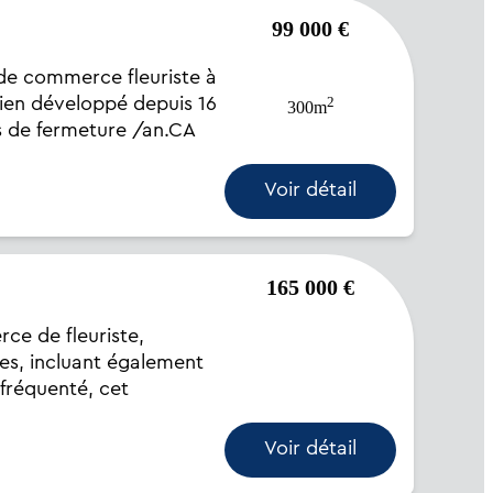
99 000 €
 commerce fleuriste à
2
ien développé depuis 16
300m
es de fermeture /an.CA
Voir détail
165 000 €
e de fleuriste,
res, incluant également
s fréquenté, cet
Voir détail