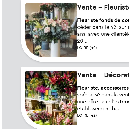
Vente - Fleuris
Fleuriste fonds de co
céder dans le 42, su
ans, avec une clientè
20...
LOIRE (42)
Vente - Décorat
Fleuriste, accessoire
spécialisé dans la ven
une offre pour l’extéri
établissement b...
LOIRE (42)