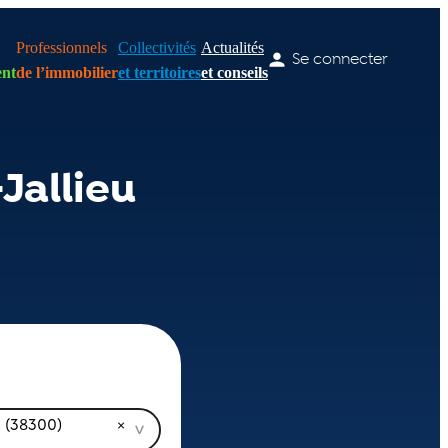
Professionnels
Collectivités
Actualités
Se connecter
nt
de l’immobilier
et territoires
et conseils
Jallieu
u (38300)