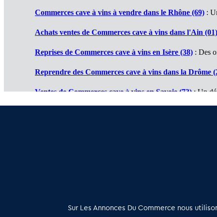
Commerces cave à vins à vendre dans le Rhône (69)
: U
Achats ventes de Commerces cave à vins dans l'Ain (01
Reprises de Commerces cave à vins en Isère (38)
: Des of
Reprendre des Commerces cave à vins dans la Drôme (
Ventes de Commerces cave à vins en Savoie (73)
: Un dé
Cessions de Commerces cave à vins en Haute Savoie (74
Commerce cave à vins à vendre en Ardèche (07)
: Des af
À propos
Sur Les Annonces Du Commerce nous utilisons