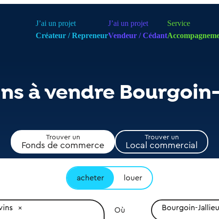
J’ai un projet
J’ai un projet
Service
Créateur / Repreneur
Vendeur / Cédant
Accompagneme
ns à vendre Bourgoin-
Trouver un
Trouver un
Fonds de commerce
Local commercial
acheter
louer
vins
Bourgoin-Jallie
Où