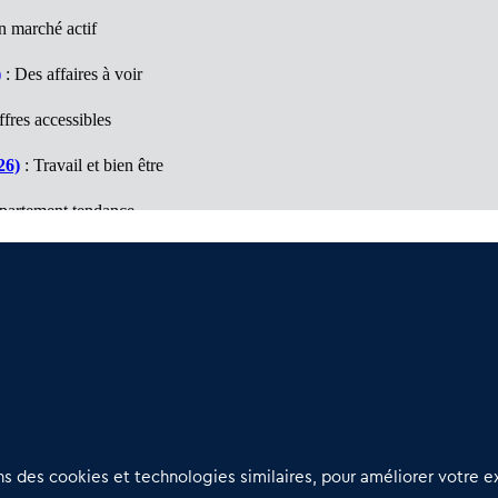
n marché actif
)
: Des affaires à voir
fres accessibles
26)
: Travail et bien être
partement tendance
)
: Un marché à découvrir
faires à visiter
Nous contacter
D
 des cookies et technologies similaires, pour améliorer votre ex
02 54 56 03 17