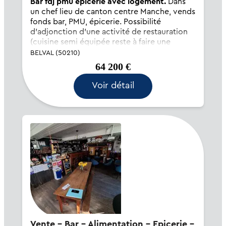
Bar fdj pmu épicerie avec logement.
Dans
un chef lieu de canton centre Manche, vends
fonds bar, PMU, épicerie. Possibilité
d'adjonction d'une activité de restauration
(cuisine semi équipée reste à faire une
extraction). Logement de 4 pièces à l'étage.
BELVAL (50210)
Possibilité de stationnement à pro...
64 200 €
Voir détail
Vente - Bar - Alimentation - Epicerie -