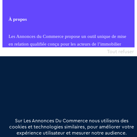
À propos
Les Annonces du Commerce propose un outil unique de mise
en relation qualifiée conçu pour les acteurs de l’immobilier
commercial et les collectivités territoriales, simple et intégrant
Tout refuser
une dimension humaine
Publier une annonce
Etre accompagné
Nous contacter
02 54 56 03 17
Contactez-nous
Villes et Territoires
Notre solution
Offres Pro
Sur Les Annonces Du Commerce nous utilisons des
Actualités
Qui sommes nous ?
cookies et technologies similaires, pour améliorer votre
expérience utilisateur et mesurer notre audience.