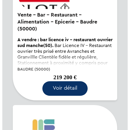
Vente - Bar - Restaurant -
Alimentation - Epicerie - Baudre
(50000)
A vendre : bar licence iv - restaurant ouvrier
sud manche(50).
Bar Licence IV - Restaurant
ouvrier très prisé entre Avranches et
Granvillle Clientèle fidèle et régulière,
Stationnement à proximité y compris pour
camions. 55 couverts en intérieur et terrasse
BAUDRE (50000)
couverte 45 couverts - Cuisine très bien
219 200 €
équipée. Appar...
Voir détail