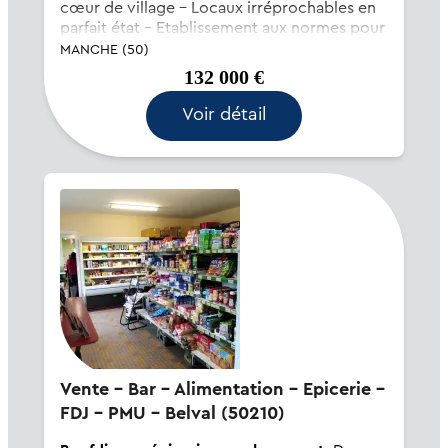
cœur de village - Locaux irréprochables en
parfait état - Etablissement aux normes pour
personnes à mobilité réduite - Salle pouvant
MANCHE (50)
recevoir 60 couverts - Terrasse de 30 places
132 000 €
- G...
Voir détail
Vente - Bar - Alimentation - Epicerie -
FDJ - PMU - Belval (50210)