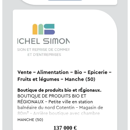
Vente - Alimentation - Bio - Epicerie -
Fruits et légumes - Manche (50)
Boutique de produits bio et rÉgionaux.
BOUTIQUE DE PRODUITS BIO ET
RÉGIONAUX - Petite ville en station
balnéaire du nord Cotentin - Magasin de
80m² - Arrière boutique avec chambre
froide et autre espace à usage de réserve -
MANCHE (50)
Clientèle à l'année et plus importante en
137 000 €