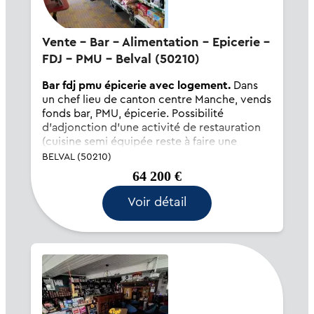
Vente - Bar - Alimentation - Epicerie -
FDJ - PMU - Belval (50210)
Bar fdj pmu épicerie avec logement.
Dans
un chef lieu de canton centre Manche, vends
fonds bar, PMU, épicerie. Possibilité
d'adjonction d'une activité de restauration
(cuisine semi équipée reste à faire une
extraction). Logement de 4 pièces à l'étage.
BELVAL (50210)
Possibilité de stationnement à pro...
64 200 €
Voir détail