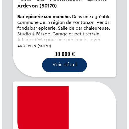
Ardevon (50170)
Bar épicerie sud manche.
Dans une agréable
commune de la région de Pontorson, vends
fonds bar épicerie. Salle de bar chaleureuse.
Studio à l'étage. Garage et petit terrain.
Affaire idéale pour une personne. Loyer
mensuel de 600 . Possibilité vente des murs.
ARDEVON (50170)
Prix du fonds de...
38 000 €
Voir détail