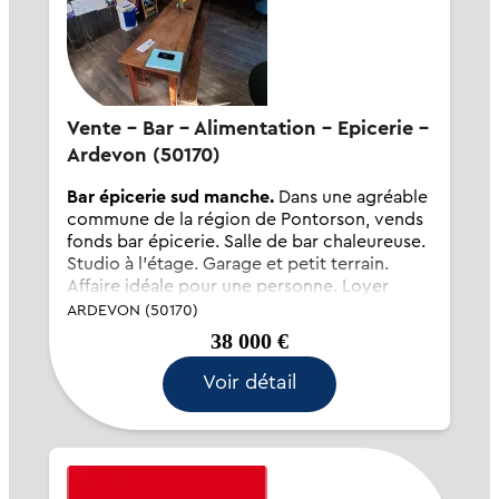
Vente - Bar - Alimentation - Epicerie -
Ardevon (50170)
Bar épicerie sud manche.
Dans une agréable
commune de la région de Pontorson, vends
fonds bar épicerie. Salle de bar chaleureuse.
Studio à l'étage. Garage et petit terrain.
Affaire idéale pour une personne. Loyer
mensuel de 600 . Possibilité vente des murs.
ARDEVON (50170)
Prix du fonds de...
38 000 €
Voir détail