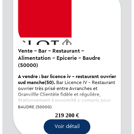
Vente - Bar - Restaurant -
Alimentation - Epicerie - Baudre
(50000)
A vendre : bar licence iv - restaurant ouvrier
sud manche(50).
Bar Licence IV - Restaurant
ouvrier très prisé entre Avranches et
Granvillle Clientèle fidèle et régulière,
Stationnement à proximité y compris pour
camions. 55 couverts en intérieur et terrasse
BAUDRE (50000)
couverte 45 couverts - Cuisine très bien
219 200 €
équipée. Appar...
Voir détail