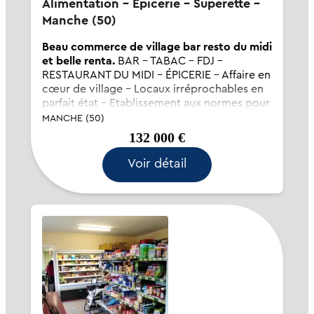
Alimentation - Epicerie - Superette -
Manche (50)
Beau commerce de village bar resto du midi
et belle renta.
BAR - TABAC - FDJ -
RESTAURANT DU MIDI - ÉPICERIE - Affaire en
cœur de village - Locaux irréprochables en
parfait état - Etablissement aux normes pour
personnes à mobilité réduite - Salle pouvant
MANCHE (50)
recevoir 60 couverts - Terrasse de 30 places
132 000 €
- G...
Voir détail