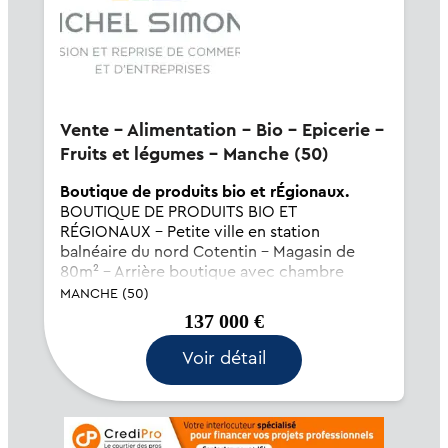
Vente - Alimentation - Bio - Epicerie -
Fruits et légumes - Manche (50)
Boutique de produits bio et rÉgionaux.
BOUTIQUE DE PRODUITS BIO ET
RÉGIONAUX - Petite ville en station
balnéaire du nord Cotentin - Magasin de
80m² - Arrière boutique avec chambre
froide et autre espace à usage de réserve -
MANCHE (50)
Clientèle à l'année et plus importante en
137 000 €
saison et weekend,...
Voir détail