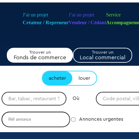
J’ai un projet
J’ai un projet
Service
Créateur / Repreneur
Vendeur / Cédant
Accompagneme
Trouver un
Trouver un
Fonds de commerce
Local commercial
acheter
louer
Où
Annonces urgentes