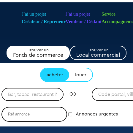
J’ai un projet
J’ai un projet
Service
Créateur / Repreneur
Vendeur / Cédant
Accompagneme
Trouver un
Trouver un
Fonds de commerce
Local commercial
acheter
louer
Où
Annonces urgentes