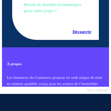
Besoin de données économiques
pour votre projet ?
Découvrir
À propos
Les Annonces du Commerce propose un outil unique de mise
en relation qualifiée conçu pour les acteurs de l’immobilier
commercial et les collectivités territoriales, simple et intégrant
Tout refuser
une dimension humaine
Publier une annonce
Etre accompagné