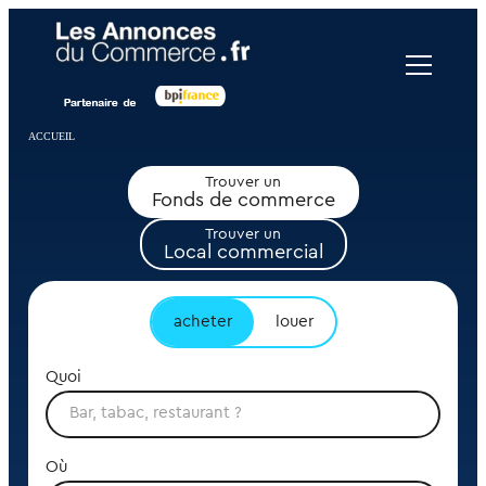
Panneau de gestion des cookies
ACCUEIL
Trouver un
Fonds de commerce
Trouver un
Local commercial
acheter
louer
Quoi
Où