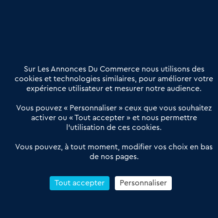
Nous contacter
02 54 56 03 17
Contactez-nous
Villes et Territoires
Notre solution
Offres Pro
Sur Les Annonces Du Commerce nous utilisons des
Actualités
Qui sommes nous ?
cookies et technologies similaires, pour améliorer votre
expérience utilisateur et mesurer notre audience.
Derniers articles
Vous pouvez « Personnaliser » ceux que vous souhaitez
activer ou « Tout accepter » et nous permettre
Réseau 3C : un partenaire national dédié aux transactions
l’utilisation de ces cookies.
d’entreprises et de commerces
Petitscommerces : Un partenariat au service du commerce de
Vous pouvez, à tout moment, modifier vos choix en bas
de nos pages.
proximité et des territoires
1er Baromètre de la transmission de fonds de commerce
Reprendre un Restaurant Rapide
Tout accepter
Personnaliser
Céder son Fonds de Commerce : Comment réussir sa vente
4.6
13 avis Google