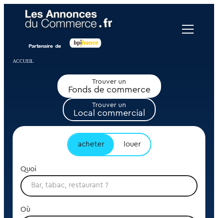
Panneau de gestion des cookies
ACCUEIL
Trouver un
Fonds de commerce
Trouver un
Local commercial
acheter
louer
Quoi
Où