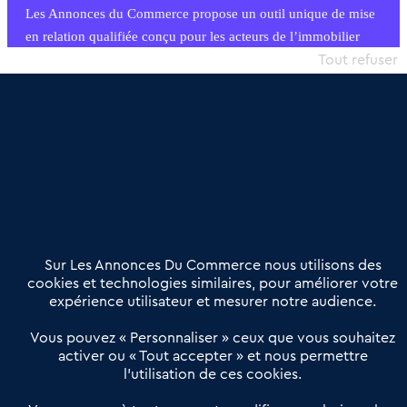
Les Annonces du Commerce propose un outil unique de mise
en relation qualifiée conçu pour les acteurs de l’immobilier
commercial et les collectivités territoriales, simple et intégrant
Tout refuser
une dimension humaine
Publier une annonce
Etre accompagné
Nous contacter
02 54 56 03 17
Contactez-nous
Villes et Territoires
Notre solution
Offres Pro
Sur Les Annonces Du Commerce nous utilisons des
Actualités
Qui sommes nous ?
cookies et technologies similaires, pour améliorer votre
expérience utilisateur et mesurer notre audience.
Derniers articles
Vous pouvez « Personnaliser » ceux que vous souhaitez
activer ou « Tout accepter » et nous permettre
Réseau 3C : un partenaire national dédié aux transactions
l’utilisation de ces cookies.
d’entreprises et de commerces