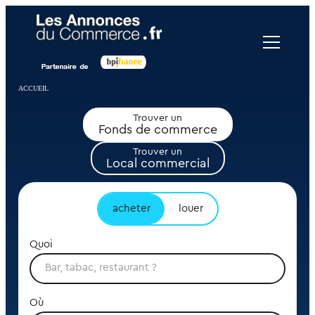
Panneau de gestion des cookies
ACCUEIL
Trouver un
Fonds de commerce
Trouver un
Local commercial
acheter
louer
Quoi
Où