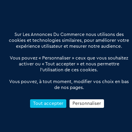
02 54 56 03 17
Contactez-nous
Villes et Territoires
Notre solution
Offres Pro
Sur Les Annonces Du Commerce nous utilisons des
Actualités
Qui sommes nous ?
cookies et technologies similaires, pour améliorer votre
expérience utilisateur et mesurer notre audience.
Derniers articles
Vous pouvez « Personnaliser » ceux que vous souhaitez
activer ou « Tout accepter » et nous permettre
Réseau 3C : un partenaire national dédié aux transactions
l’utilisation de ces cookies.
d’entreprises et de commerces
Petitscommerces : Un partenariat au service du commerce de
Vous pouvez, à tout moment, modifier vos choix en bas
de nos pages.
proximité et des territoires
1er Baromètre de la transmission de fonds de commerce
Reprendre un Restaurant Rapide
Tout accepter
Personnaliser
Céder son Fonds de Commerce : Comment réussir sa vente
4.6
13 avis Google