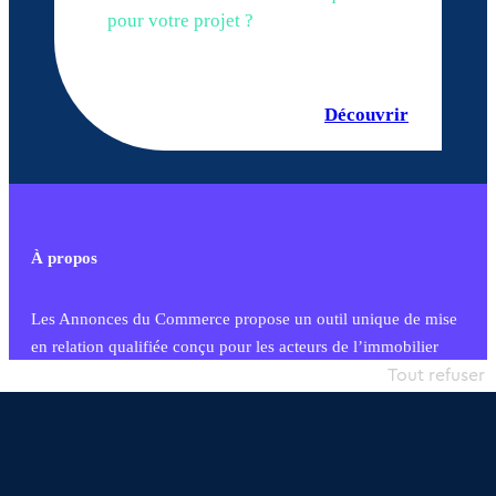
pour votre projet ?
Découvrir
À propos
Les Annonces du Commerce propose un outil unique de mise
en relation qualifiée conçu pour les acteurs de l’immobilier
commercial et les collectivités territoriales, simple et intégrant
Tout refuser
une dimension humaine
Publier une annonce
Etre accompagné
Nous contacter