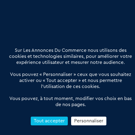
Etre accompagné
Nous contacter
02 54 56 03 17
Contactez-nous
Villes et Territoires
Notre solution
Offres Pro
Sur Les Annonces Du Commerce nous utilisons des
Actualités
Qui sommes nous ?
cookies et technologies similaires, pour améliorer votre
expérience utilisateur et mesurer notre audience.
Derniers articles
Vous pouvez « Personnaliser » ceux que vous souhaitez
activer ou « Tout accepter » et nous permettre
Réseau 3C : un partenaire national dédié aux transactions
l’utilisation de ces cookies.
d’entreprises et de commerces
Petitscommerces : Un partenariat au service du commerce de
Vous pouvez, à tout moment, modifier vos choix en bas
de nos pages.
proximité et des territoires
1er Baromètre de la transmission de fonds de commerce
Reprendre un Restaurant Rapide
Tout accepter
Personnaliser
Céder son Fonds de Commerce : Comment réussir sa vente