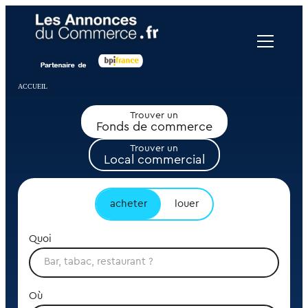
Panneau de gestion des cookies
ACCUEIL
Trouver un
Fonds de commerce
Trouver un
Local commercial
acheter
louer
Quoi
Où