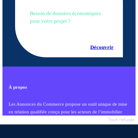
Besoin de données économiques
pour votre projet ?
Découvrir
À propos
Les Annonces du Commerce propose un outil unique de mise
en relation qualifiée conçu pour les acteurs de l’immobilier
commercial et les collectivités territoriales, simple et intégrant
Tout refuser
une dimension humaine
Publier une annonce